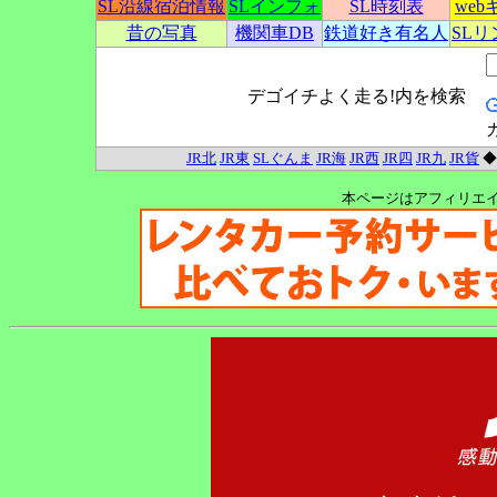
SL沿線宿泊情報
SLインフォ
SL時刻表
we
昔の写真
機関車DB
鉄道好き有名人
SL
デゴイチよく走る!内を検索
JR北
JR東
SLぐんま
JR海
JR西
JR四
JR九
JR貨
本ページはアフィリエ