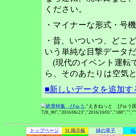
ください。
・マイナーな形式・号
・昔、いついつ、どこど
いう単純な目撃データだ
(現代のイベント運転
ら、そのあたりは空気と
■新しいデータを追加す
,"えきねっと びゅう国
728_90","2016/06/23","2016/10/01","180","",""
トップページ
SL掲示板
緑の草子
S