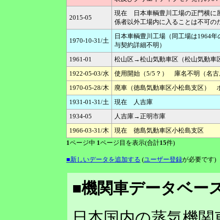
現在 日本車輌豊川工場の正門横に
2015-05
係者以外工場内に入ることは不可の
日本車輌豊川工場（同工場は1964
1970-10-31/土
与契約詳細不明）
1961-01
松山区→松山気動車区（松山気動車区の
1922-05-03/水
使用開始（5/5？） 庫名不明（名
1970-05-28/木
廃車（徳島気動車区小松島支区） ボ
1931-01-31/土
現在 人吉庫
1934-05
人吉庫→正明市庫
1966-03-31/木
現在 徳島気動車区小松島支区
1
ページ中
1
ページ目を表示(合計
15
件)
■新しいデータを追加する
(
ユーザー登録
が必要です)
■機関車データベース
日本国内の蒸気機関