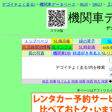
デゴイチよく走る!
>
機関車データベース
>
8620
>
58623
>
【
機関車
デ
スマホ版
トップページ
SL掲示板
緑の草子
S
SL沿線宿泊情報
SLインフォ
SL時刻表
we
昔の写真
機関車DB
鉄道好き有名人
SL
デゴイチよく走る!内を検索
JR北
JR東
SLぐんま
JR海
JR西
JR四
JR九
JR貨
本ページはアフィリエ