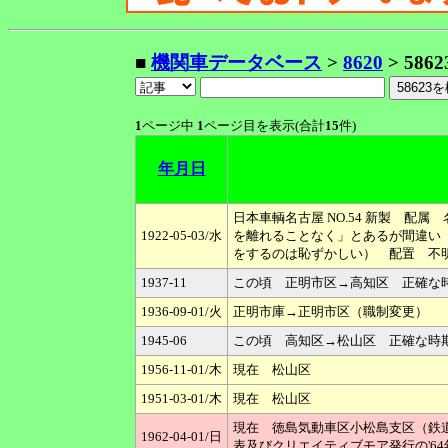
■
機関車データベース
>
8620
> 5862
1
ページ中
1
ページ目を表示(合計
15
件)
年月日
日本車輌名古屋 NO.54 新製 
1922-05-03/水
を離れることなく」とあるが間違い
をするのは恥ずかしい） 配置 不
1937-11
この頃 正明市区→高知区 正確な
1936-09-01/火
正明市庫→正明市区（職制変更）
1945-06
この頃 高知区→松山区 正確な時
1956-11-01/木
現在 松山区
1951-03-01/木
現在 松山区
現在 徳島気動車区小松島支区（鉄道図
1962-04-01/日
表及びクリエイティブモア発行の'6