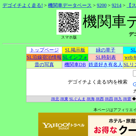
デゴイチよく走る!
>
機関車データベース
>
9200
>
9214
>
【
機関車
デ
スマホ版
トップページ
SL掲示板
緑の草子
S
SL沿線宿泊情報
SLインフォ
SL時刻表
we
昔の写真
機関車DB
鉄道好き有名人
SL
デゴイチよく走る!内を検索
JR北
JR東
SLぐんま
JR海
JR西
JR四
JR九
JR貨
本ページはアフィリエ