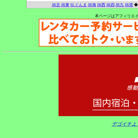
JR北
JR東
SLぐんま
JR海
JR西
JR四
JR九
JR貨
本ページはアフィリエ
デゴイチよ