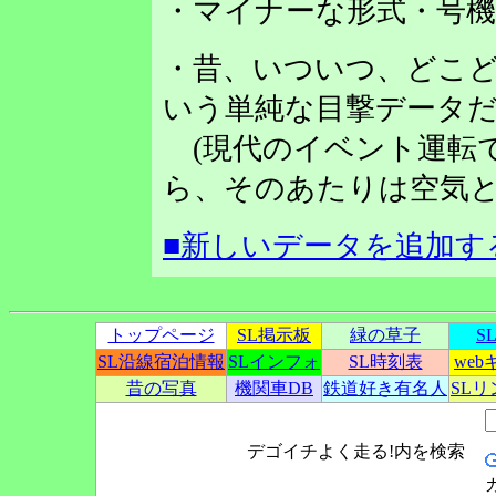
・マイナーな形式・号
・昔、いついつ、どこど
いう単純な目撃データだ
(現代のイベント運転
ら、そのあたりは空気と
■新しいデータを追加す
トップページ
SL掲示板
緑の草子
S
SL沿線宿泊情報
SLインフォ
SL時刻表
we
昔の写真
機関車DB
鉄道好き有名人
SL
デゴイチよく走る!内を検索