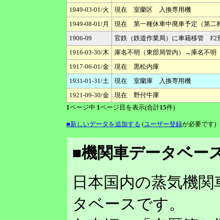
1949-03-01/火
現在 室蘭区 入換専用機
1949-08-01/月
現在 第一種休車中廃車予定（第二
1906-09
官鉄（鉄道作業局）に車籍移管 F2形
1916-03-30/木
庫名不明（東部局管内）→庫名不明
1917-06-01/金
現在 黒松内庫
1931-01-31/土
現在 室蘭庫 入換専用機
1921-09-30/金
現在 野付牛庫
1
ページ中
1
ページ目を表示(合計
15
件)
■新しいデータを追加する
(
ユーザー登録
が必要です)
■機関車データベース
日本国内の蒸気機関
タベースです。