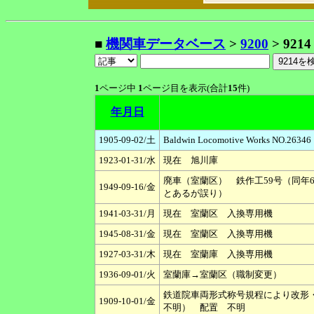
■
機関車データベース
>
9200
> 9214
1
ページ中
1
ページ目を表示(合計
15
件)
年月日
1905-09-02/土
Baldwin Locomotive Work
1923-01-31/水
現在 旭川庫
廃車（室蘭区） 鉄作工59号（同年6
1949-09-16/金
とあるが誤り）
1941-03-31/月
現在 室蘭区 入換専用機
1945-08-31/金
現在 室蘭区 入換専用機
1927-03-31/木
現在 室蘭庫 入換専用機
1936-09-01/火
室蘭庫→室蘭区（職制変更）
鉄道院車両形式称号規程により改形・改
1909-10-01/金
不明） 配置 不明