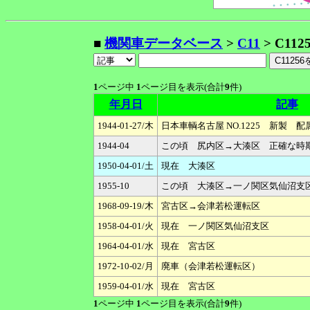
■
機関車データベース
>
C11
> C112
1
ページ中
1
ページ目を表示(合計
9
件)
年月日
記事
1944-01-27/木
日本車輌名古屋 NO.1225 新製
1944-04
この頃 尻内区→大湊区 正確な時
1950-04-01/土
現在 大湊区
1955-10
この頃 大湊区→一ノ関区気仙沼支
1968-09-19/木
宮古区→会津若松運転区
1958-04-01/火
現在 一ノ関区気仙沼支区
1964-04-01/水
現在 宮古区
1972-10-02/月
廃車（会津若松運転区）
1959-04-01/水
現在 宮古区
1
ページ中
1
ページ目を表示(合計
9
件)