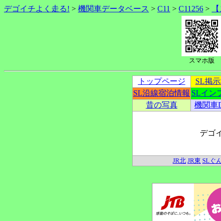
デゴイチよく走る!
>
機関車データベース
>
C11
>
C11256
>
【
スマホ版
トップページ
SL掲
SL沿線宿泊情報
SLイン
昔の写真
機関車
デゴ
JR北
JR東
SLぐ