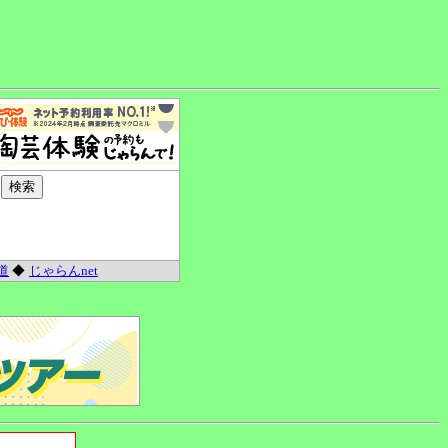
道
◆
じゃらんnet