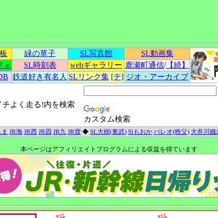
示板
緑の草子
SL写真館
SL動画集
フォ
SL時刻表
webギャラリー
鹿瀬町通信
/
【続】
DB
鉄道好き有名人
SLリンク集
[テ]
ジオ・アーカイブ
イチよく走る!内を検索
カスタム検索
んま
JR海
JR西
JR四
JR九
JR貨
◆
SL大樹(東武)
Slもおか
パレオ(秩父)
大井川鐵
本ページはアフィリエイトプログラムによる収益を得ています