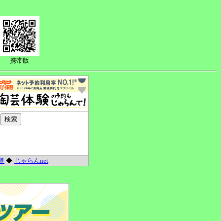
携帯版
道
◆
じゃらんnet