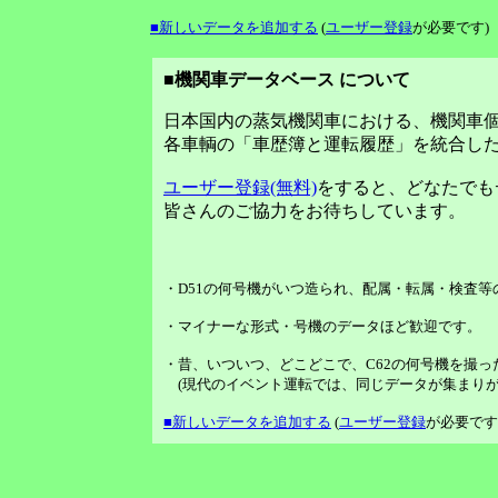
■新しいデータを追加する
(
ユーザー登録
が必要です)
■機関車データベース について
日本国内の蒸気機関車における、機関車
各車輌の「車歴簿と運転履歴」を統合し
ユーザー登録(無料)
をすると、どなたでも
皆さんのご協力をお待ちしています。
・D51の何号機がいつ造られ、配属・転属・検査
・マイナーな形式・号機のデータほど歓迎です。
・昔、いついつ、どこどこで、C62の何号機を撮っ
(現代のイベント運転では、同じデータが集まりが
■新しいデータを追加する
(
ユーザー登録
が必要です