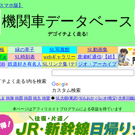
スマホ版】
機関車データベース
デゴイチよく走る!
示板
緑の草子
SL写真館
SL動画集
フォ
SL時刻表
webギャラリー
鹿瀬町通信
/
【続】
DB
鉄道好き有名人
SLリンク集
[テ]
ジオ・アーカイブ
イチよく走る!内を検索
カスタム検索
んま
JR海
JR西
JR四
JR九
JR貨
◆
SL大樹(東武)
Slもおか
パレオ(秩父)
大井川鐵
本ページはアフィリエイトプログラムによる収益を得ています