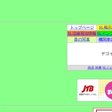
トップページ
SL掲
SL沿線宿泊情報
SLイン
昔の写真
機関車
デゴ
JR北
JR東
SLぐ