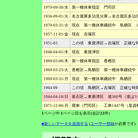
1970-09-30/水
第一種休車指定 門司区
1936-09-01/火
名古屋庫多治見分庫→名古屋区多治
1970-03-31/火
現在 第一種休車継続中 鳥栖区 
1957-11-01/金
現在 吉塚区
1951-03
この頃 東唐津区→吉塚区 正確な
1948-04-01/木
現在 東唐津区
1969-03-06/木
第一種休車指定 香椎区
1969-03-25/火
香椎区→鳥栖区 第一種休車継続中
1969-03-31/月
現在 第一種休車継続中 鳥栖区
1964-09
この頃 鳥栖区→吉塚区 正確な時
1944-04-16/日
釜石区→東唐津区 達360号（達は5/
1971-12-06/月
廃車（門司区） 工車1447号（某
1
ページ中
1
ページ目を表示(合計
22
件)
■新しいデータを追加する
(
ユーザー登録
が必要です)