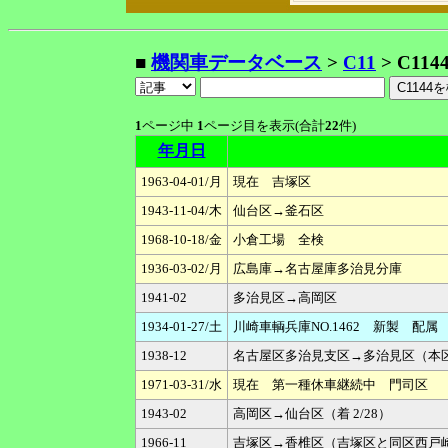
■
機関車データベース
>
C11
> C114
1
ページ中
1
ページ目を表示(合計
22
件)
年月日
1963-04-01/月
現在 吉塚区
1943-11-04/木
仙台区→釜石区
1968-10-18/金
小倉工場 全検
1936-03-02/月
広島庫→名古屋庫多治見分庫
1941-02
多治見区→高岡区
1934-01-27/土
川崎車輌兵庫NO.1462 新製 配
1938-12
名古屋区多治見支区→多治見区（本
1971-03-31/水
現在 第一種休車継続中 門司区
1943-02
高岡区→仙台区（着 2/28）
1966-11
吉塚区→香椎区（吉塚区と同区西戸崎