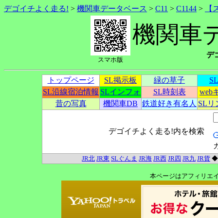
デゴイチよく走る!
>
機関車データベース
>
C11
>
C1144
>
【
機関車
デ
スマホ版
トップページ
SL掲示板
緑の草子
S
SL沿線宿泊情報
SLインフォ
SL時刻表
we
昔の写真
機関車DB
鉄道好き有名人
SL
デゴイチよく走る!内を検索
JR北
JR東
SLぐんま
JR海
JR西
JR四
JR九
JR貨
本ページはアフィリエ