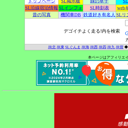
トップページ
SL掲示板
緑の草子
S
SL沿線宿泊情報
SLインフォ
SL時刻表
we
昔の写真
機関車DB
鉄道好き有名人
SL
デゴイチよく走る!内を検索
JR北
JR東
SLぐんま
JR海
JR西
JR四
JR九
JR貨
本ページはアフィリエ