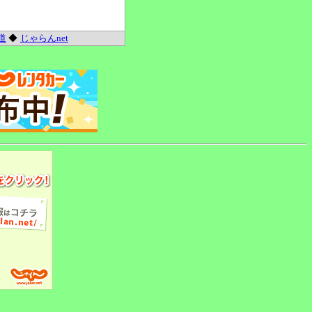
道
◆
じゃらんnet