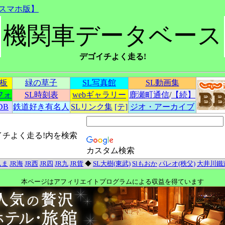
スマホ版】
機関車データベース
デゴイチよく走る!
示板
緑の草子
SL写真館
SL動画集
フォ
SL時刻表
webギャラリー
鹿瀬町通信
/
【続】
DB
鉄道好き有名人
SLリンク集
[テ]
ジオ・アーカイブ
イチよく走る!内を検索
カスタム検索
んま
JR海
JR西
JR四
JR九
JR貨
◆
SL大樹(東武)
Slもおか
パレオ(秩父)
大井川鐵
本ページはアフィリエイトプログラムによる収益を得ています