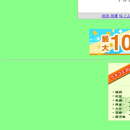
JR北
JR東
SLぐ