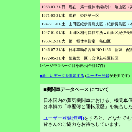
1968-03-31/日
現在 第一種休車継続中 亀山区（
1971-03-31/水
現在 姫路第一区
1947-11-01/土
山田区紀伊長島支区→紀伊長島区
1947-01-01/水
山田区相可口駐泊所→山田区紀伊長
1968-12-31/火
第一種休車指定 亀山区
1946-07-31/水
日本車輌名古屋 NO.1436 新製
1972-05-31/水
姫路第一区→会津若松運転区
1
ページ中
1
ページ目を表示(合計
17
件)
■新しいデータを追加する
(
ユーザー登録
が必要です)
■機関車データベース について
日本国内の蒸気機関車における、機関車
各車輌の「車歴簿と運転履歴」を統合し
ユーザー登録(無料)
をすると、どなたでも
皆さんのご協力をお待ちしています。