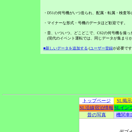
・D51の何号機がいつ造られ、配属・転属・検査
・マイナーな形式・号機のデータほど歓迎です。
・昔、いついつ、どこどこで、C62の何号機を撮っ
(現代のイベント運転では、同じデータが集まりが
■新しいデータを追加する
(
ユーザー登録
が必要です
トップページ
SL掲
SL沿線宿泊情報
SLイン
昔の写真
機関車
デゴ