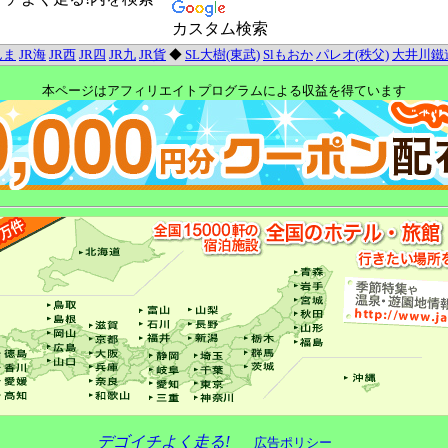
カスタム検索
んま
JR海
JR西
JR四
JR九
JR貨
◆
SL大樹(東武)
Slもおか
パレオ(秩父)
大井川鐵
本ページはアフィリエイトプログラムによる収益を得ています
デゴイチよく走る!
広告ポリシー