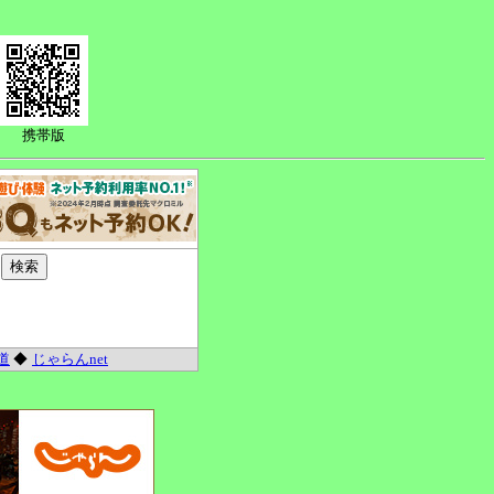
携帯版
道
◆
じゃらんnet