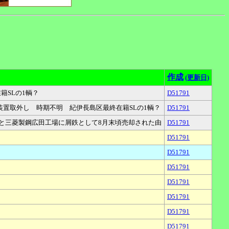
作成
(更新日)
籍SLの1輌？
D51791
煙装置取外し 時期不明 紀伊長島区最終在籍SLの1輌？
D51791
よると三菱製鋼広田工場に屑鉄として8月末頃売却された由
D51791
D51791
D51791
D51791
D51791
D51791
D51791
D51791