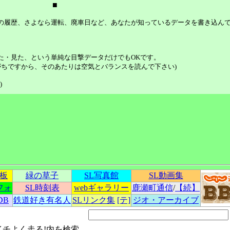
■
等の履歴、さよなら運転、廃車日など、あなたが知っているデータを書き込ん
た・見た、という単純な目撃データだけでもOKです。
ちですから、そのあたりは空気とバランスを読んで下さい)
)
示板
緑の草子
SL写真館
SL動画集
フォ
SL時刻表
webギャラリー
鹿瀬町通信
/
【続】
DB
鉄道好き有名人
SLリンク集
[テ]
ジオ・アーカイブ
イチよく走る!内を検索