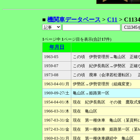
■
機関車データベース
>
C11
> C113
1
ページ中
1
ページ目を表示(合計
17
件)
年月日
1963-05
この頃 伊勢管理所→亀山区 正確な時
1959-07
この頃 紀伊長島区→伊勢区 正確な
1973-08
この頃 廃車（会津若松運転区） 正
1963-04-01/月
伊勢区→伊勢管理所（組織変更）
1969-09-27/土
亀山区→姫路第一区
1954-04-01/木
現在 紀伊長島区 その後 鷹取式集煙装置
1966-03-31/木
現在 亀山区
1967-03-31/金
現在 第一種休車 亀山区（某資料
1972-03-31/金
現在 第一種休車 姫路第一区（某h
1969-03-31/月
現在 第一種休車継続中 亀山区