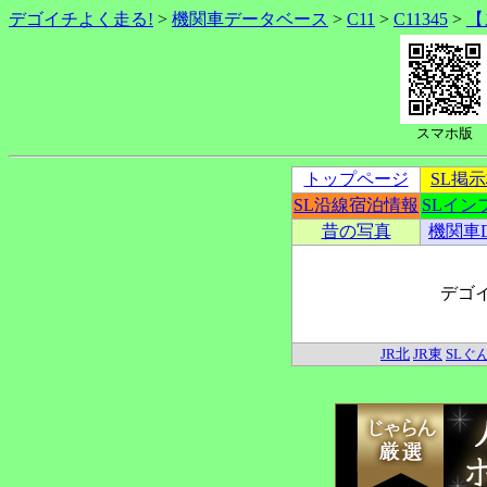
デゴイチよく走る!
>
機関車データベース
>
C11
>
C11345
>
【
スマホ版
トップページ
SL掲
SL沿線宿泊情報
SLイン
昔の写真
機関車
デゴ
JR北
JR東
SLぐ