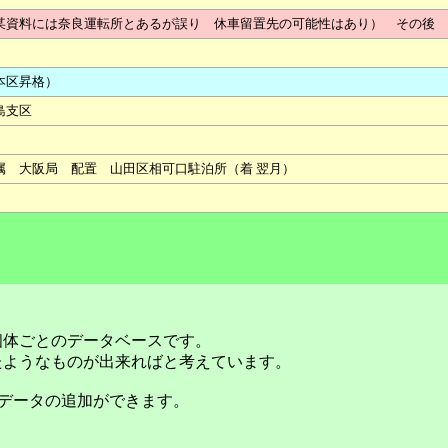
某資料には奈良運転所とあるが誤り 休車留置先の可能性はあり） その後 
（本区昇格）
島支区
 配属 大阪局 配置 山田区相可口駐泊所（着 翌月）
個体ごとのデータベースです。
たようなものが出来ればと考えています。
データの追加ができます。