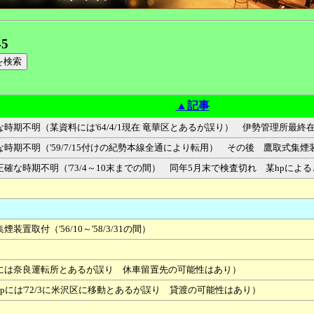
45
▲記事
期不明（某資料には'64/4/1現在 竜華区とあるが誤り） 伊勢管理所最終在
時期不明（'59/7/15付けの紀勢本線全通により転用） その後 鷹取式集
確な時期不明（'73/4～10末までの間） 同年5月末で検査切れ 某hpに
取付（'56/10～'58/3/31の間）
には奈良運転所とあるが誤り 休車留置先の可能性はあり）
pには'72/3に米沢区に移動とあるが誤り 貸渡の可能性はあり）