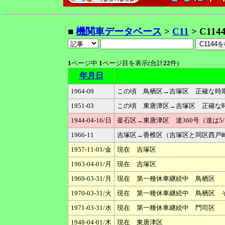
■
機関車データベース
>
C11
> C114
1
ページ中
1
ページ目を表示(合計
22
件)
年月日
1964-09
この頃 鳥栖区→吉塚区 正確な時
1951-03
この頃 東唐津区→吉塚区 正確な
1944-04-16/日
釜石区→東唐津区 達360号（達は5/
1966-11
吉塚区→香椎区（吉塚区と同区西戸崎
1957-11-01/金
現在 吉塚区
1963-04-01/月
現在 吉塚区
1969-03-31/月
現在 第一種休車継続中 鳥栖区
1970-03-31/火
現在 第一種休車継続中 鳥栖区 
1971-03-31/水
現在 第一種休車継続中 門司区
1948-04-01/木
現在 東唐津区