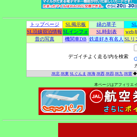
トップページ
SL掲示板
緑の草子
S
SL沿線宿泊情報
SLインフォ
SL時刻表
we
昔の写真
機関車DB
鉄道好き有名人
SL
デゴイチよく走る!内を検索
JR北
JR東
SLぐんま
JR海
JR西
JR四
JR九
JR貨
本ページはアフィリエ