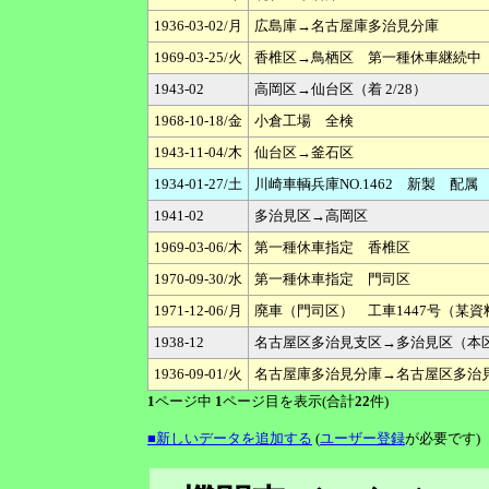
1936-03-02/月
広島庫→名古屋庫多治見分庫
1969-03-25/火
香椎区→鳥栖区 第一種休車継続中
1943-02
高岡区→仙台区（着 2/28）
1968-10-18/金
小倉工場 全検
1943-11-04/木
仙台区→釜石区
1934-01-27/土
川崎車輌兵庫NO.1462 新製 配
1941-02
多治見区→高岡区
1969-03-06/木
第一種休車指定 香椎区
1970-09-30/水
第一種休車指定 門司区
1971-12-06/月
廃車（門司区） 工車1447号（某
1938-12
名古屋区多治見支区→多治見区（本
1936-09-01/火
名古屋庫多治見分庫→名古屋区多治
1
ページ中
1
ページ目を表示(合計
22
件)
■新しいデータを追加する
(
ユーザー登録
が必要です)