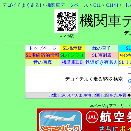
デゴイチよく走る!
>
機関車データベース
>
C11
>
C1144
>
【
機関車
デ
スマホ版
トップページ
SL掲示板
緑の草子
S
SL沿線宿泊情報
SLインフォ
SL時刻表
we
昔の写真
機関車DB
鉄道好き有名人
SL
デゴイチよく走る!内を検索
JR北
JR東
SLぐんま
JR海
JR西
JR四
JR九
JR貨
本ページはアフィリエ