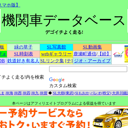
スマホ版】
機関車データベース
デゴイチよく走る!
示板
緑の草子
SL写真館
SL動画集
フォ
SL時刻表
webギャラリー
鹿瀬町通信
/
【続】
DB
鉄道好き有名人
SLリンク集
[テ]
ジオ・アーカイブ
イチよく走る!内を検索
カスタム検索
んま
JR海
JR西
JR四
JR九
JR貨
◆
SL大樹(東武)
Slもおか
パレオ(秩父)
大井川鐵
本ページはアフィリエイトプログラムによる収益を得ています