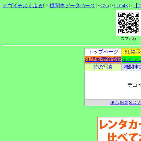
デゴイチよく走る!
>
機関車データベース
>
C55
>
C5543
>
【
スマホ版
トップページ
SL掲
SL沿線宿泊情報
SLイン
昔の写真
機関車
デゴ
JR北
JR東
SLぐ