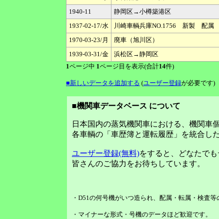
1940-11
静岡区→小樽築港区
1937-02-17/水
川崎車輌兵庫NO.1756 新製 配
1970-03-23/月
廃車（旭川区）
1939-03-31/金
浜松区→静岡区
1
ページ中
1
ページ目を表示(合計
14
件)
■新しいデータを追加する
(
ユーザー登録
が必要です)
■機関車データベース について
日本国内の蒸気機関車における、機関車
各車輌の「車歴簿と運転履歴」を統合し
ユーザー登録(無料)
をすると、どなたでも
皆さんのご協力をお待ちしています。
・D51の何号機がいつ造られ、配属・転属・検査
・マイナーな形式・号機のデータほど歓迎です。