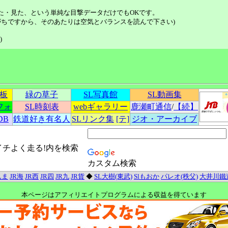
た・見た、という単純な目撃データだけでもOKです。
ちですから、そのあたりは空気とバランスを読んで下さい)
)
示板
緑の草子
SL写真館
SL動画集
フォ
SL時刻表
webギャラリー
鹿瀬町通信
/
【続】
DB
鉄道好き有名人
SLリンク集
[テ]
ジオ・アーカイブ
イチよく走る!内を検索
カスタム検索
んま
JR海
JR西
JR四
JR九
JR貨
◆
SL大樹(東武)
Slもおか
パレオ(秩父)
大井川鐵
本ページはアフィリエイトプログラムによる収益を得ています