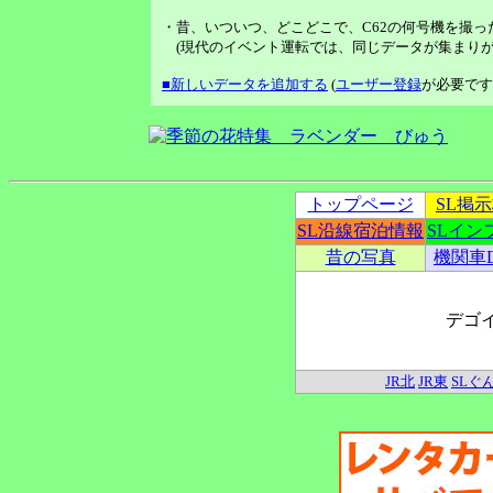
・昔、いついつ、どこどこで、C62の何号機を撮っ
(現代のイベント運転では、同じデータが集まりが
■新しいデータを追加する
(
ユーザー登録
が必要です
トップページ
SL掲
SL沿線宿泊情報
SLイン
昔の写真
機関車
デゴ
JR北
JR東
SLぐ