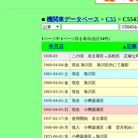
■
機関車データベース
>
C55
> C554
1
ページ中
1
ページ目を表示(合計
14
件)
年月日
▲記事
1938-03
この頃 名古屋区→浜松区 正確な
1969-04-04/金
現在 旭川区 旭川区内にて撮影
1961-04-01/土
現在 旭川区
1960-04-01/金
現在 旭川区
1965-03-31/水
現在 旭川区
1950-04-01/土
現在 小樽築港区
1945-04-01/日
現在 小樽築港区
1937-02-17/水
使用開始 名古屋区
1940-09-30/月
借入 小樽築港区（着 翌月初め）
1955-06-01/水
小樽築港区→旭川区