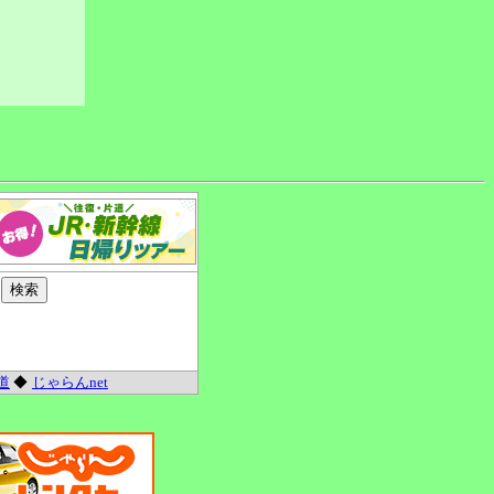
道
◆
じゃらんnet