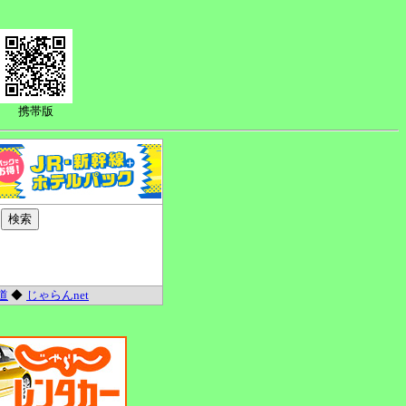
携帯版
道
◆
じゃらんnet