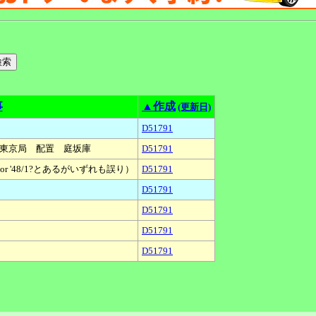
事
▲作成
(更新日)
D51791
属 東京局 配置 庭坂庫
D51791
or '48/1?とあるがいずれも誤り）
D51791
D51791
D51791
D51791
D51791