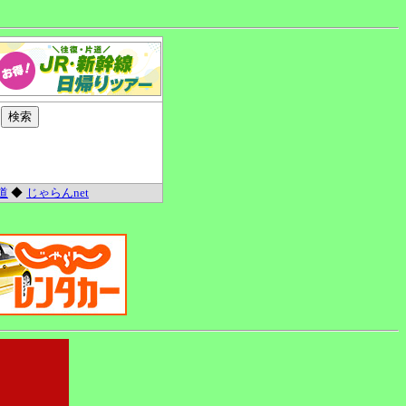
道
◆
じゃらんnet