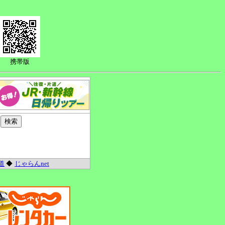
携帯版
道
◆
じゃらんnet