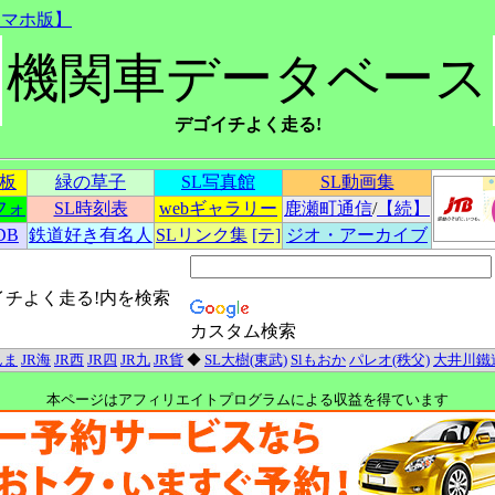
スマホ版】
機関車データベース
デゴイチよく走る!
示板
緑の草子
SL写真館
SL動画集
フォ
SL時刻表
webギャラリー
鹿瀬町通信
/
【続】
DB
鉄道好き有名人
SLリンク集
[テ]
ジオ・アーカイブ
イチよく走る!内を検索
カスタム検索
んま
JR海
JR西
JR四
JR九
JR貨
◆
SL大樹(東武)
Slもおか
パレオ(秩父)
大井川鐵
本ページはアフィリエイトプログラムによる収益を得ています