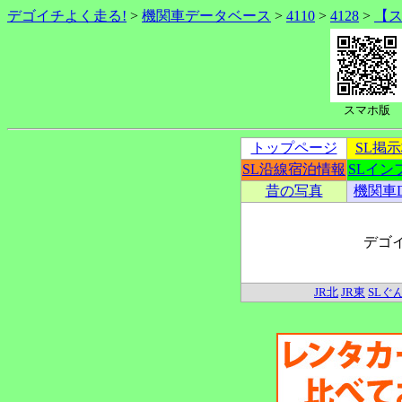
デゴイチよく走る!
>
機関車データベース
>
4110
>
4128
>
【
スマホ版
トップページ
SL掲
SL沿線宿泊情報
SLイン
昔の写真
機関車
デゴ
JR北
JR東
SLぐ