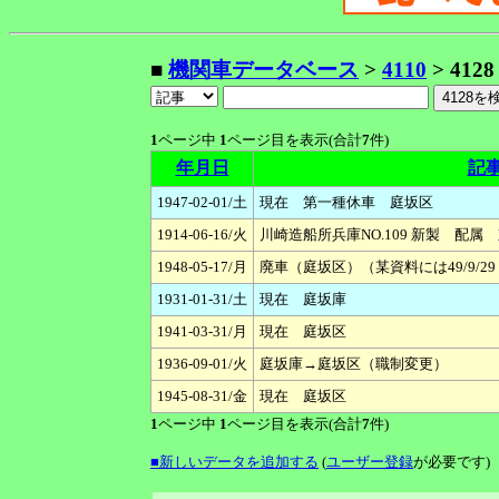
■
機関車データベース
>
4110
> 4128
1
ページ中
1
ページ目を表示(合計
7
件)
年月日
記
1947-02-01/土
現在 第一種休車 庭坂区
1914-06-16/火
川崎造船所兵庫NO.109 新製 配
1948-05-17/月
廃車（庭坂区）（某資料には49/9/29 
1931-01-31/土
現在 庭坂庫
1941-03-31/月
現在 庭坂区
1936-09-01/火
庭坂庫→庭坂区（職制変更）
1945-08-31/金
現在 庭坂区
1
ページ中
1
ページ目を表示(合計
7
件)
■新しいデータを追加する
(
ユーザー登録
が必要です)