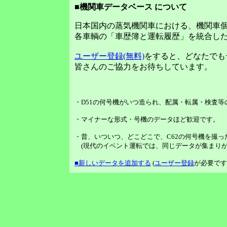
■機関車データベース について
日本国内の蒸気機関車における、機関車
各車輌の「車歴簿と運転履歴」を統合し
ユーザー登録(無料)
をすると、どなたでも
皆さんのご協力をお待ちしています。
・D51の何号機がいつ造られ、配属・転属・検査
・マイナーな形式・号機のデータほど歓迎です。
・昔、いついつ、どこどこで、C62の何号機を撮っ
(現代のイベント運転では、同じデータが集まりが
■新しいデータを追加する
(
ユーザー登録
が必要です