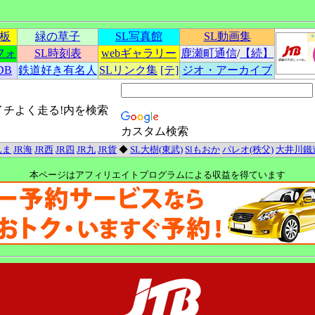
示板
緑の草子
SL写真館
SL動画集
フォ
SL時刻表
webギャラリー
鹿瀬町通信
/
【続】
DB
鉄道好き有名人
SLリンク集
[テ]
ジオ・アーカイブ
イチよく走る!内を検索
カスタム検索
んま
JR海
JR西
JR四
JR九
JR貨
◆
SL大樹(東武)
Slもおか
パレオ(秩父)
大井川鐵
本ページはアフィリエイトプログラムによる収益を得ています