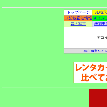
トップページ
SL掲
SL沿線宿泊情報
SLイン
昔の写真
機関車
デゴ
JR北
JR東
SLぐ