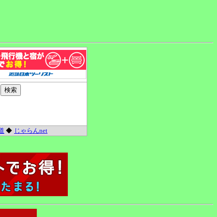
道
◆
じゃらんnet