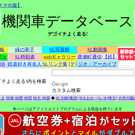
スマホ版】
機関車データベース
デゴイチよく走る!
示板
緑の草子
SL写真館
SL動画集
フォ
SL時刻表
webギャラリー
鹿瀬町通信
/
【続】
DB
鉄道好き有名人
SLリンク集
[テ]
ジオ・アーカイブ
イチよく走る!内を検索
カスタム検索
んま
JR海
JR西
JR四
JR九
JR貨
◆
SL大樹(東武)
Slもおか
パレオ(秩父)
大井川鐵
本ページはアフィリエイトプログラムによる収益を得ています