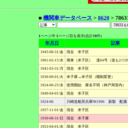
■
機関車データベース
>
8620
> 7863
1
ページ中
1
ページ目を表示(合計
10
件)
年月日
記事
1945-08-31/金
現在 米子区
1961-02-15/水
廃車（米子区） 達64号（達も2/15
1941-03-31/月
現在 米子区
1936-09-01/火
米子庫→米子区（職制変更）
1924-06-25/水
使用開始 庫名不明（神戸局管内）
1949-04-01/金
現在 米子区
1924-06
川崎造船所兵庫NO.996 新製 配
1957-11-01/金
現在 米子区
1930-08-31/日
現在 米子庫
1953-04-01/水
現在 米子区