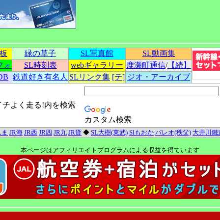
示板
緑の草子
SL写真館
SL動画集
フォ
SL時刻表
webギャラリー
鹿瀬町通信
/
【続】
DB
鉄道好き有名人
SLリンク集
[テ]
ジオ・アーカイブ
イチよく走る!内を検索
カスタム検索
んま
JR海
JR西
JR四
JR九
JR貨
◆
SL大樹(東武)
Slもおか
パレオ(秩父)
大井川鐵
本ページはアフィリエイトプログラムによる収益を得ています