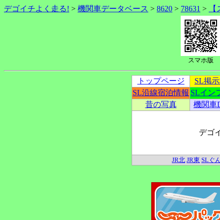
デゴイチよく走る!
>
機関車データベース
>
8620
>
78631
>
【
スマホ版
トップページ
SL掲
SL沿線宿泊情報
SLイン
昔の写真
機関車
デゴ
JR北
JR東
SLぐ