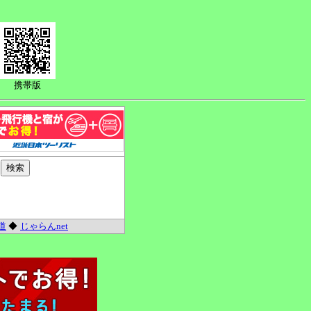
携帯版
道
◆
じゃらんnet