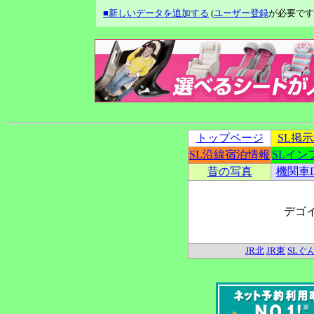
■新しいデータを追加する
(
ユーザー登録
が必要です
トップページ
SL掲
SL沿線宿泊情報
SLイン
昔の写真
機関車
デゴ
JR北
JR東
SLぐ