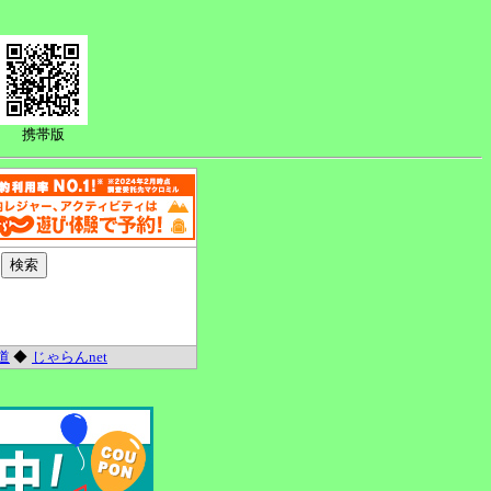
携帯版
道
◆
じゃらんnet