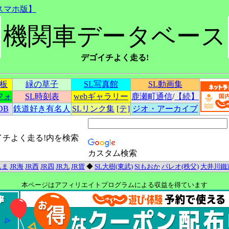
スマホ版】
機関車データベース
デゴイチよく走る!
示板
緑の草子
SL写真館
SL動画集
フォ
SL時刻表
webギャラリー
鹿瀬町通信
/
【続】
DB
鉄道好き有名人
SLリンク集
[テ]
ジオ・アーカイブ
イチよく走る!内を検索
カスタム検索
んま
JR海
JR西
JR四
JR九
JR貨
◆
SL大樹(東武)
Slもおか
パレオ(秩父)
大井川鐵
本ページはアフィリエイトプログラムによる収益を得ています