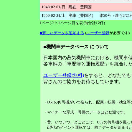
1948-02-01/日
現在 豊岡区
1959-02-21/土
廃車（豊岡区） 達50号（達も2/21
1
ページ中
1
ページ目を表示(合計
12
件)
■新しいデータを追加する
(
ユーザー登録
が必要です)
■機関車データベース について
日本国内の蒸気機関車における、機関車
各車輌の「車歴簿と運転履歴」を統合し
ユーザー登録(無料)
をすると、どなたでも
皆さんのご協力をお待ちしています。
・D51の何号機がいつ造られ、配属・転属・検査
・マイナーな形式・号機のデータほど歓迎です。
・昔、いついつ、どこどこで、C62の何号機を撮っ
(現代のイベント運転では、同じデータが集まりが