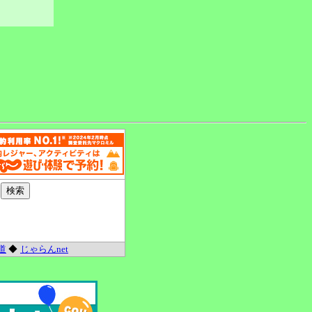
道
◆
じゃらんnet