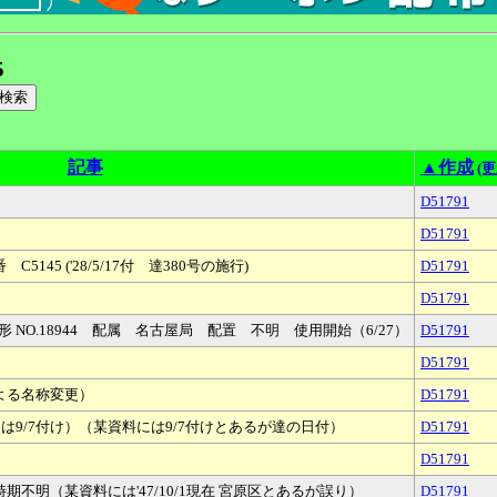
5
記事
▲作成
(
D51791
D51791
45 ('28/5/17付 達380号の施行)
D51791
D51791
0形 NO.18944 配属 名古屋局 配置 不明 使用開始（6/27）
D51791
D51791
よる名称変更）
D51791
は9/7付け）（某資料には9/7付けとあるが達の日付）
D51791
D51791
不明（某資料には'47/10/1現在 宮原区とあるが誤り）
D51791