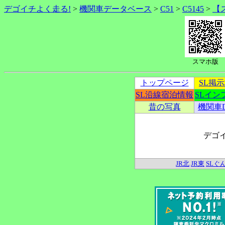
デゴイチよく走る!
>
機関車データベース
>
C51
>
C5145
>
【
スマホ版
トップページ
SL掲
SL沿線宿泊情報
SLイン
昔の写真
機関車
デゴ
JR北
JR東
SLぐ