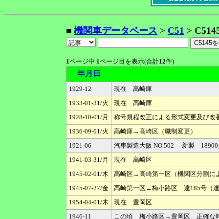
■
機関車データベース
>
C51
> C514
1
ページ中
1
ページ目を表示(合計
12
件)
年月日
1929-12
現在 高崎庫
1933-01-31/火
現在 高崎庫
1928-10-01/月
称号規程改正による形式変更及び改番 C51
1936-09-01/火
高崎庫→高崎区（職制変更）
1921-06
汽車製造大阪 NO.502 新製 1890
1941-03-31/月
現在 高崎区
1945-02-01/木
高崎区→高崎第一区（機関区分割に
1945-07-27/金
高崎第一区→梅小路区 達185号（達
1954-04-01/木
現在 豊岡区
1946-11
この頃 梅小路区→豊岡区 正確な時期