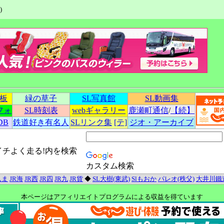
)
示板
緑の草子
SL写真館
SL動画集
フォ
SL時刻表
webギャラリー
鹿瀬町通信
/
【続】
DB
鉄道好き有名人
SLリンク集
[テ]
ジオ・アーカイブ
イチよく走る!内を検索
カスタム検索
んま
JR海
JR西
JR四
JR九
JR貨
◆
SL大樹(東武)
Slもおか
パレオ(秩父)
大井川鐵
本ページはアフィリエイトプログラムによる収益を得ています