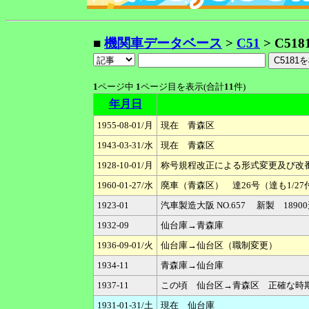
■
機関車データベース
>
C51
> C518
1
ページ中
1
ページ目を表示(合計
11
件)
年月日
1955-08-01/月
現在 青森区
1943-03-31/水
現在 青森区
1928-10-01/月
称号規程改正による形式変更及び改番 C51
1960-01-27/水
廃車（青森区） 達26号（達も1/27
1923-01
汽車製造大阪 NO.657 新製 1890
1932-09
仙台庫→青森庫
1936-09-01/火
仙台庫→仙台区（職制変更）
1934-11
青森庫→仙台庫
1937-11
この頃 仙台区→青森区 正確な時
1931-01-31/土
現在 仙台庫