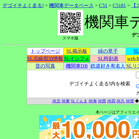
デゴイチよく走る!
>
機関車データベース
>
C51
>
C5181
>
【
機関車
デ
スマホ版
トップページ
SL掲示板
緑の草子
S
SL沿線宿泊情報
SLインフォ
SL時刻表
we
昔の写真
機関車DB
鉄道好き有名人
SL
デゴイチよく走る!内を検索
JR北
JR東
SLぐんま
JR海
JR西
JR四
JR九
JR貨
本ページはアフィリエ