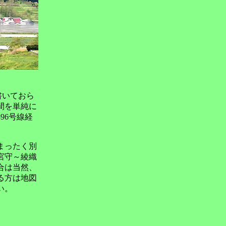
書いておら
間を単純に
96号線経
まったく別
宮守～綾織
合は当然、
る方は地図
い。
。