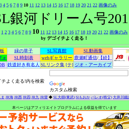
3
4
5
6
7
8
9
10
11
12
13
14
15
16
17
18
19
20
21
22
画像のみ
SL銀河ドリーム号201
10
1
2
3
4
5
6
7
8
9
11
12
13
14
15
16
17
18
19
20
21
22
画像のみ
by デゴイチよく走る！
示板
緑の草子
SL写真館
SL動画集
フォ
SL時刻表
webギャラリー
鹿瀬町通信
/
【続】
DB
鉄道好き有名人
SLリンク集
[テ]
ジオ・アーカイブ
イチよく走る!内を検索
カスタム検索
んま
JR海
JR西
JR四
JR九
JR貨
◆
SL大樹(東武)
Slもおか
パレオ(秩父)
大井川鐵
本ページはアフィリエイトプログラムによる収益を得ています