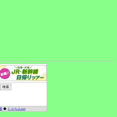
道
◆
じゃらんnet