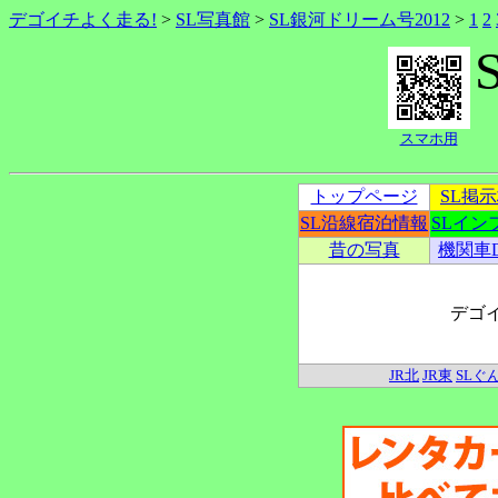
デゴイチよく走る!
>
SL写真館
>
SL銀河ドリーム号2012
>
1
2
スマホ用
トップページ
SL掲
SL沿線宿泊情報
SLイン
昔の写真
機関車
デゴ
JR北
JR東
SLぐ