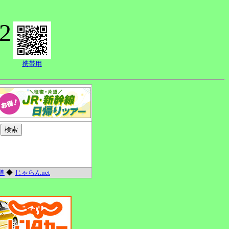
2
携帯用
道
◆
じゃらんnet