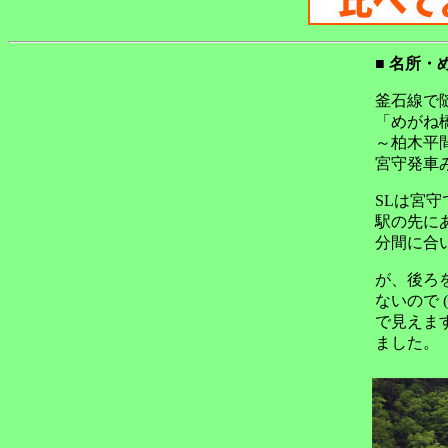
■ 名所・
釜石線で
「めがね
～柏木平
宮守発車
SLは宮
駅の先に
分間に合
が、後ろ
ないので
で見えま
ました。