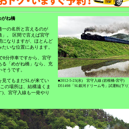
めがね橋
随一の名所と言えるのが
橋」。 区間で言えば宮守
間になりますが、ほとんど
みたいな位置にあります。
守で8分停車ですから、宮守
ある「めがね橋」なら、充
いそうです。
を見てもまだSLが来てい
■2012-5-23(水) 宮守入線 (岩根橋-宮守)
D51498「SL銀河ドリーム号」試運転(下り
 (この場所は、結構遠くま
す)、宮守入線も一発やり