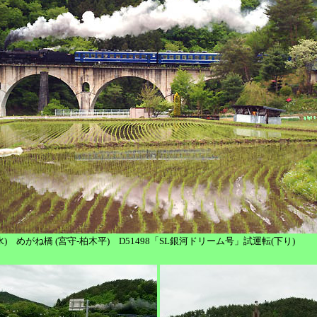
23(水) めがね橋 (宮守-柏木平) D51498「SL銀河ドリーム号」試運転(下り)