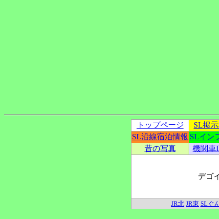
トップページ
SL掲
SL沿線宿泊情報
SLイン
昔の写真
機関車
デゴ
JR北
JR東
SLぐ