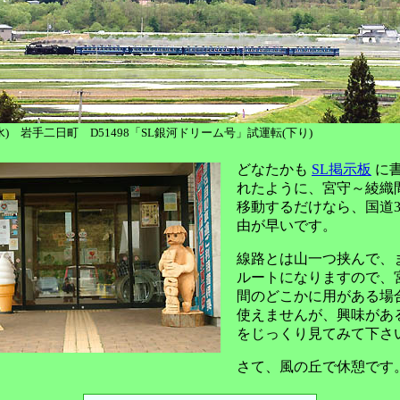
-23(水) 岩手二日町 D51498「SL銀河ドリーム号」試運転(下り)
どなたかも
SL掲示板
に
れたように、宮守～綾織
移動するだけなら、国道3
由が早いです。
線路とは山一つ挟んで、
ルートになりますので、
間のどこかに用がある場
使えませんが、興味があ
をじっくり見てみて下さ
さて、風の丘で休憩です