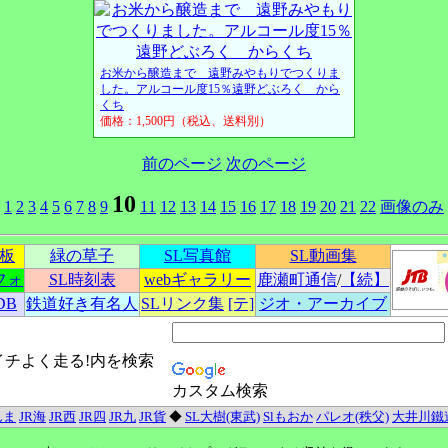
お米から醸造まで 遠野みやもりでつくりま
した。アルコール度15％遠野どぶろく から
くち
価格：1,500円（税込、送料別）
前のページ
次のページ
10
1
2
3
4
5
6
7
8
9
11
12
13
14
15
16
17
18
19
20
21
22
画像のみ
示板
緑の草子
SL写真館
SL動画集
フォ
SL時刻表
webギャラリー
鹿瀬町通信
/
【続】
DB
鉄道好き有名人
SLリンク集
[テ]
ジオ・アーカイブ
イチよく走る!内を検索
カスタム検索
んま
JR海
JR西
JR四
JR九
JR貨
◆
SL大樹(東武)
Slもおか
パレオ(秩父)
大井川鐵