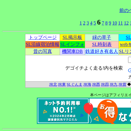
前の
6
1
2
3
4
5
7
8
9
10
11
12
トップページ
SL掲示板
緑の草子
S
SL沿線宿泊情報
SLインフォ
SL時刻表
we
昔の写真
機関車DB
鉄道好き有名人
SL
デゴイチよく走る!内を検索
JR北
JR東
SLぐんま
JR海
JR西
JR四
JR九
JR貨
本ページはアフィリエ