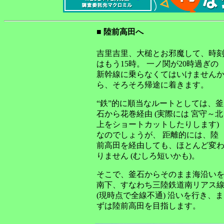
■ 陸前高田へ
吉里吉里、大槌とお邪魔して、時
はもう15時。 一ノ関が20時過ぎの
新幹線に乗らなくてはいけません
ら、そろそろ帰途に着きます。
“鉄”的に順当なルートとしては、釜
石から花巻経由 (実際には 宮守～北
上をショートカットしたりします)
なのでしょうが、 距離的には、陸
前高田を経由しても、ほとんど変
りません (むしろ短いかも)。
そこで、釜石からそのまま海沿い
南下、すなわち三陸鉄道南リアス
(現時点で全線不通) 沿いを行き、ま
ずは陸前高田を目指します。