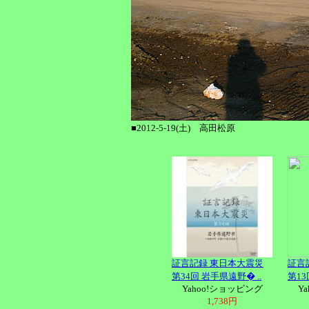
■2012-5-19(土) 高田松原
証言記録 東日本大震災
証言
第34回 岩手県遠野� ..
第13
Yahoo!ショッピング
Y
1,738円