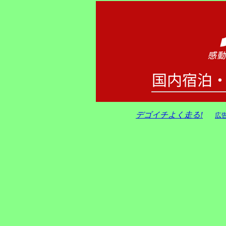
デゴイチよく走る!
広