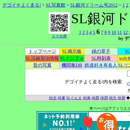
デゴイチよく走る!
>
SL写真館
>
SL銀河ドリーム号2012
>
1
2
SL銀河ド
6
1
2
3
4
5
7
8
9
10
11
12
スマホ用
by
トップページ
SL掲示板
緑の草子
S
SL沿線宿泊情報
SLインフォ
SL時刻表
we
昔の写真
機関車DB
鉄道好き有名人
SL
デゴイチよく走る!内を検索
JR北
JR東
SLぐんま
JR海
JR西
JR四
JR九
JR貨
本ページはアフィリエ