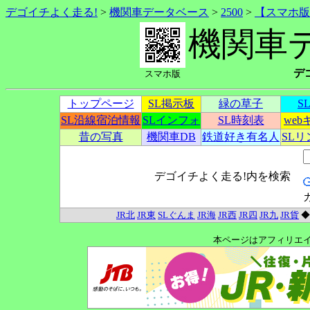
デゴイチよく走る!
>
機関車データベース
>
2500
>
【スマホ版
機関車
デ
スマホ版
トップページ
SL掲示板
緑の草子
S
SL沿線宿泊情報
SLインフォ
SL時刻表
we
昔の写真
機関車DB
鉄道好き有名人
SL
デゴイチよく走る!内を検索
JR北
JR東
SLぐんま
JR海
JR西
JR四
JR九
JR貨
本ページはアフィリエ