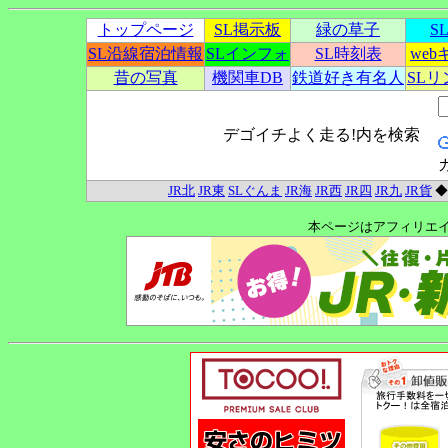
トップページ
SL掲示板
緑の草子
S
SL沿線宿泊情報
SLインフォ
SL時刻表
we
昔の写真
機関車DB
鉄道好き有名人
SL
デゴイチよく走る!内を検索
JR北
JR東
SLぐんま
JR海
JR西
JR四
JR九
JR貨
本ページはアフィリエ