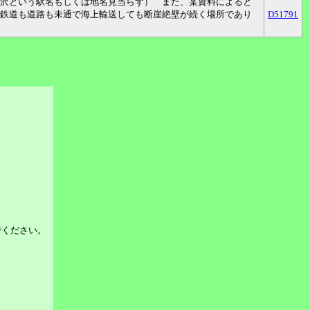
沢という駅名もしくは地名見当らず） また、某資料によると
鉄道も道路も未通で海上輸送しても断崖絶壁が続く場所であり
D51791
でください。