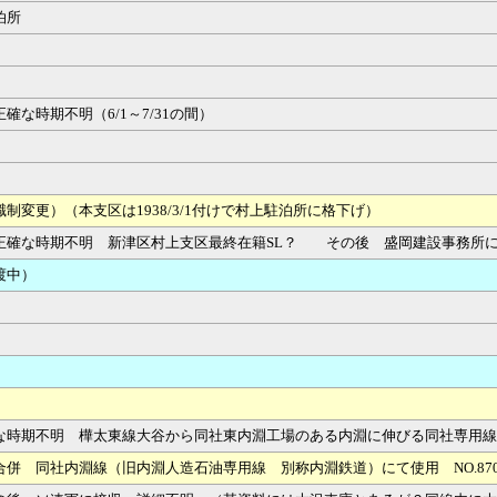
泊所
な時期不明（6/1～7/31の間）
変更）（本支区は1938/3/1付けで村上駐泊所に格下げ）
正確な時期不明 新津区村上支区最終在籍SL？ その後 盛岡建設事務所
渡中）
時期不明 樺太東線大谷から同社東内淵工場のある内淵に伸びる同社専用線建設
併 同社内淵線（旧内淵人造石油専用線 別称内淵鉄道）にて使用 NO.87