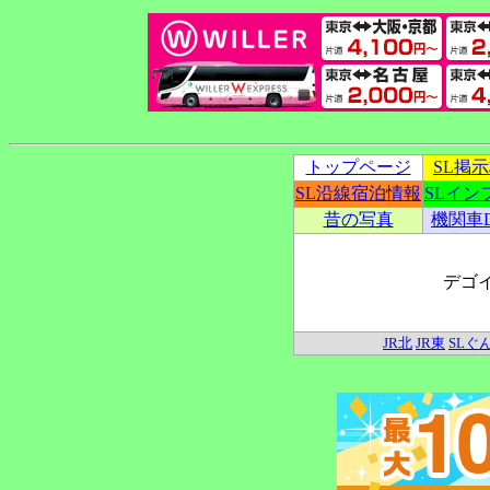
トップページ
SL掲
SL沿線宿泊情報
SLイン
昔の写真
機関車
デゴ
JR北
JR東
SLぐ