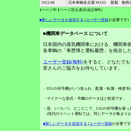
1922-08
日本車輌名古屋 NO.63 新製 飽
1
ページ中
1
ページ目を表示(合計
8
件)
■新しいデータを追加する
(
ユーザー登録
が必要です)
■機関車データベース について
日本国内の蒸気機関車における、機関車
各車輌の「車歴簿と運転履歴」を統合し
ユーザー登録(無料)
をすると、どなたでも
皆さんのご協力をお待ちしています。
・D51の何号機がいつ造られ、配属・転属・検査
・マイナーな形式・号機のデータほど歓迎です。
・昔、いついつ、どこどこで、C62の何号機を撮っ
(現代のイベント運転では、同じデータが集まりが
■新しいデータを追加する
(
ユーザー登録
が必要です