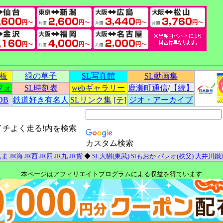
示板
緑の草子
SL写真館
SL動画集
フォ
SL時刻表
webギャラリー
鹿瀬町通信
/
【続】
DB
鉄道好き有名人
SLリンク集
[テ]
ジオ・アーカイブ
イチよく走る!内を検索
カスタム検索
んま
JR海
JR西
JR四
JR九
JR貨
◆
SL大樹(東武)
Slもおか
パレオ(秩父)
大井川鐵
本ページはアフィリエイトプログラムによる収益を得ています