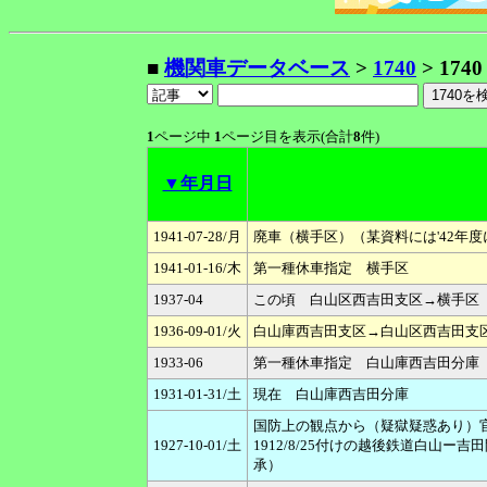
■
機関車データベース
>
1740
> 1740
1
ページ中
1
ページ目を表示(合計
8
件)
▼年月日
1941-07-28/月
廃車（横手区）（某資料には'42年
1941-01-16/木
第一種休車指定 横手区
1937-04
この頃 白山区西吉田支区→横手区
1936-09-01/火
白山庫西吉田支区→白山区西吉田支
1933-06
第一種休車指定 白山庫西吉田分庫
1931-01-31/土
現在 白山庫西吉田分庫
国防上の観点から（疑獄疑惑あり）官
1927-10-01/土
1912/8/25付けの越後鉄道白山ー
承）