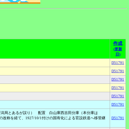
作成
(更新
日)
D51791
D51791
D51791
D51791
D51791
D51791
には新潟局とあるが誤り） 配置 白山庫西吉田分庫（本分庫は
への改称を経て、1927/10/1付けの国有化による官設鉄道へ移管継
D51791