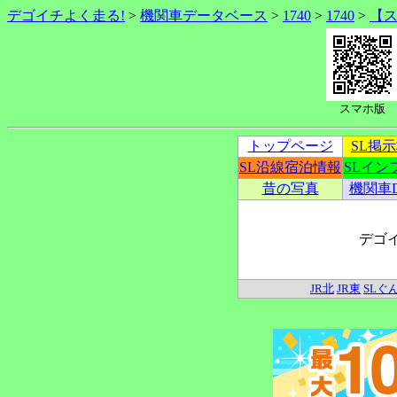
デゴイチよく走る!
>
機関車データベース
>
1740
>
1740
>
【
スマホ版
トップページ
SL掲
SL沿線宿泊情報
SLイン
昔の写真
機関車
デゴ
JR北
JR東
SLぐ