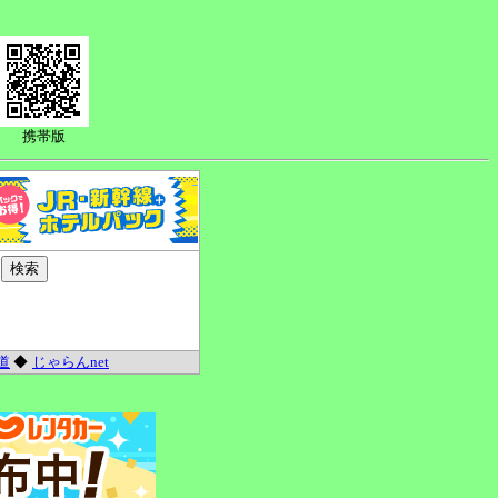
携帯版
道
◆
じゃらんnet