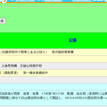
記事
度に札幌局管内で廃車とあるが誤り） 形式最終廃車機
 入換専用機 正確な時期不明
区（職制変更） 第一種休車継続中
設鉄道が買収 改形・改番 1740形 NO.1740 配属 仙台局（某資料
吉田間開業に併せて白山庫吉田分庫として開設し、1913/4/20付けの西吉田分庫