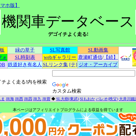
スマホ版】
機関車データベース
デゴイチよく走る!
示板
緑の草子
SL写真館
SL動画集
フォ
SL時刻表
webギャラリー
鹿瀬町通信
/
【続】
DB
鉄道好き有名人
SLリンク集
[テ]
ジオ・アーカイブ
イチよく走る!内を検索
カスタム検索
んま
JR海
JR西
JR四
JR九
JR貨
◆
SL大樹(東武)
Slもおか
パレオ(秩父)
大井川鐵
本ページはアフィリエイトプログラムによる収益を得ています