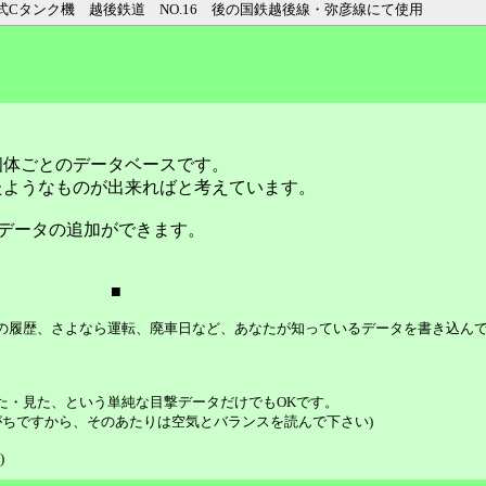
和式Cタンク機 越後鉄道 NO.16 後の国鉄越後線・弥彦線にて使用
個体ごとのデータベースです。
たようなものが出来ればと考えています。
データの追加ができます。
■
等の履歴、さよなら運転、廃車日など、あなたが知っているデータを書き込ん
た・見た、という単純な目撃データだけでもOKです。
ちですから、そのあたりは空気とバランスを読んで下さい)
)