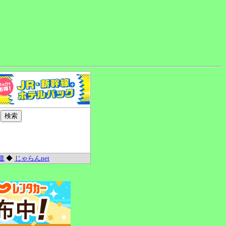
道
◆
じゃらんnet