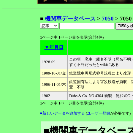
■
機関車データベース
>
7050
> 7050
1
ページ中
1
ページ目を表示(合計
4
件)
▼年月日
この頃 廃車（庫名不明（局名不明
1928-09
すく不評だったとwikiにある
1909-10-01/金
鉄道院車両形式称号規程により改形・改
鉄道国有法により官設鉄道が買収 官鉄
1906-11-01/木
置 不明
1902
Dübs & Co. NO.4304 新製 
1
ページ中
1
ページ目を表示(合計
4
件)
■新しいデータを追加する
(
ユーザー登録
が必要です)
■機関車データベース