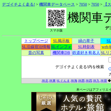
デゴイチよく走る!
>
機関車データベース
>
7050
>
7050
>
【
機関車
デ
スマホ版
トップページ
SL掲示板
緑の草子
S
SL沿線宿泊情報
SLインフォ
SL時刻表
we
昔の写真
機関車DB
鉄道好き有名人
SL
デゴイチよく走る!内を検索
JR北
JR東
SLぐんま
JR海
JR西
JR四
JR九
JR貨
本ページはアフィリエ