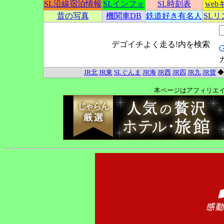
SL沿線宿泊情報
SLインフォ
SL時刻表
we
昔の写真
機関車DB
鉄道好き有名人
SL
デゴイチよく走る!内を検索
JR北
JR東
SLぐんま
JR海
JR西
JR四
JR九
JR貨
本ページはアフィリエ