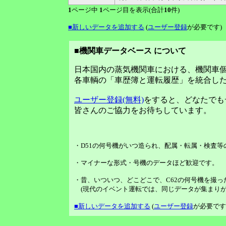
1
ページ中
1
ページ目を表示(合計
10
件)
■新しいデータを追加する
(
ユーザー登録
が必要です)
■機関車データベース について
日本国内の蒸気機関車における、機関車
各車輌の「車歴簿と運転履歴」を統合し
ユーザー登録(無料)
をすると、どなたでも
皆さんのご協力をお待ちしています。
・D51の何号機がいつ造られ、配属・転属・検査
・マイナーな形式・号機のデータほど歓迎です。
・昔、いついつ、どこどこで、C62の何号機を撮っ
(現代のイベント運転では、同じデータが集まりが
■新しいデータを追加する
(
ユーザー登録
が必要です