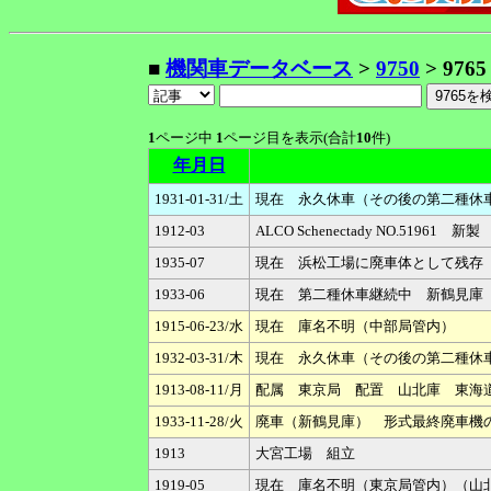
■
機関車データベース
>
9750
> 9765
1
ページ中
1
ページ目を表示(合計
10
件)
年月日
1931-01-31/土
現在 永久休車（その後の第二種休
1912-03
ALCO Schenectady NO.
1935-07
現在 浜松工場に廃車体として残存
1933-06
現在 第二種休車継続中 新鶴見庫
1915-06-23/水
現在 庫名不明（中部局管内）
1932-03-31/木
現在 永久休車（その後の第二種休
1913-08-11/月
配属 東京局 配置 山北庫 東海
1933-11-28/火
廃車（新鶴見庫） 形式最終廃車機
1913
大宮工場 組立
1919-05
現在 庫名不明（東京局管内）（山