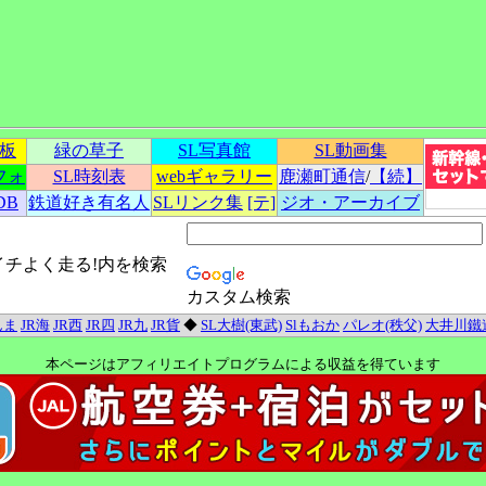
示板
緑の草子
SL写真館
SL動画集
フォ
SL時刻表
webギャラリー
鹿瀬町通信
/
【続】
DB
鉄道好き有名人
SLリンク集
[テ]
ジオ・アーカイブ
イチよく走る!内を検索
カスタム検索
んま
JR海
JR西
JR四
JR九
JR貨
◆
SL大樹(東武)
Slもおか
パレオ(秩父)
大井川鐵
本ページはアフィリエイトプログラムによる収益を得ています