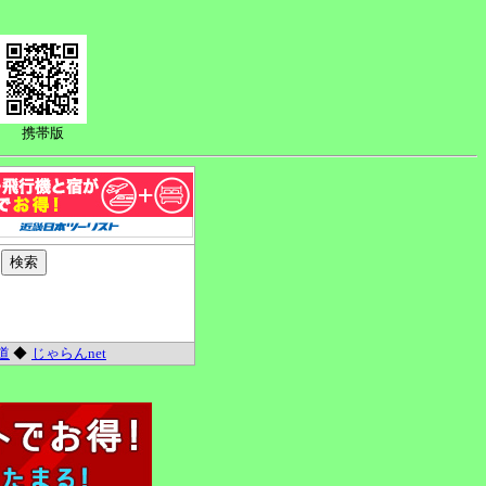
携帯版
道
◆
じゃらんnet