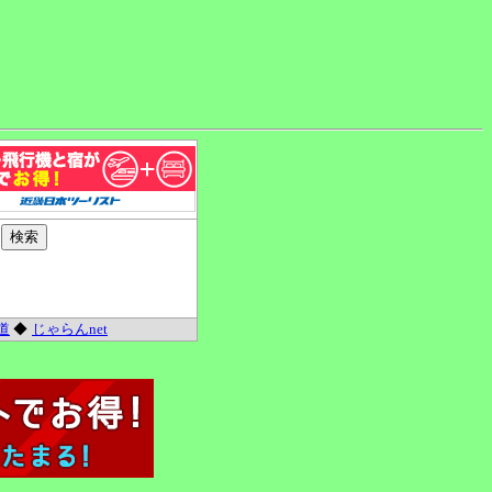
道
◆
じゃらんnet