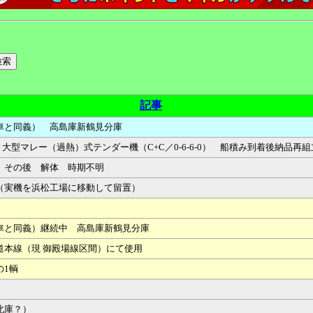
記事
車と同義） 高島庫新鶴見分庫
51961 新製 大型マレー（過熱）式テンダー機（C+C／0-6-6-0） 船積み到着
 その後 解体 時期不明
（実機を浜松工場に移動して留置）
車と同義）継続中 高島庫新鶴見分庫
道本線（現 御殿場線区間）にて使用
の1輌
北庫？）