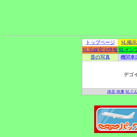
トップページ
SL掲
SL沿線宿泊情報
SLイン
昔の写真
機関車
デゴ
JR北
JR東
SLぐ