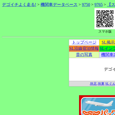
デゴイチよく走る!
>
機関車データベース
>
9750
>
9765
>
【
スマホ版
トップページ
SL掲
SL沿線宿泊情報
SLイン
昔の写真
機関車
デゴ
JR北
JR東
SLぐ