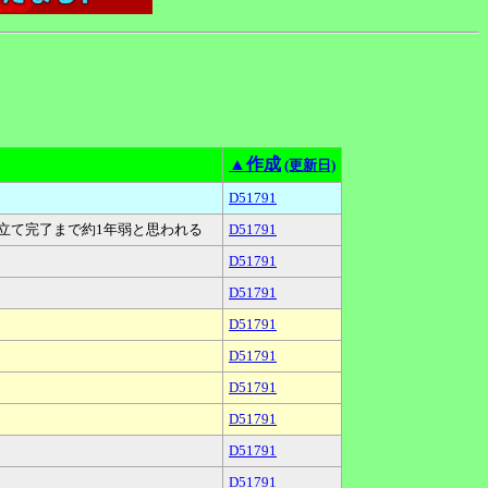
▲作成
(更新日)
D51791
後納品再組立て完了まで約1年弱と思われる
D51791
D51791
D51791
D51791
D51791
D51791
D51791
D51791
D51791