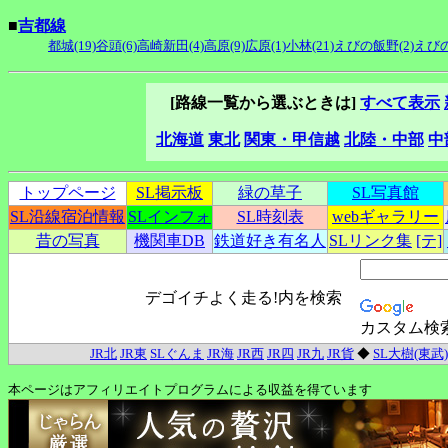
■
吉都線
都城(19)
谷頭(6)
高崎新田(4)
高原(9)
広原(1)
小林(21)
えびの飯野(2)
えびの
[路線一覧から選ぶときは]
すべて表示
北海道
東北
関東・甲信越
北陸・中部
中
トップページ
SL掲示板
緑の草子
SL写真館
SL沿線宿泊情報
SLインフォ
SL時刻表
webギャラリー
昔の写真
機関車DB
鉄道好き有名人
SLリンク集
[テ]
デゴイチよく走る!内を検索
カスタム検
JR北
JR東
SLぐんま
JR海
JR西
JR四
JR九
JR貨
◆
SL大樹(東武)
本ページはアフィリエイトプログラムによる収益を得ています