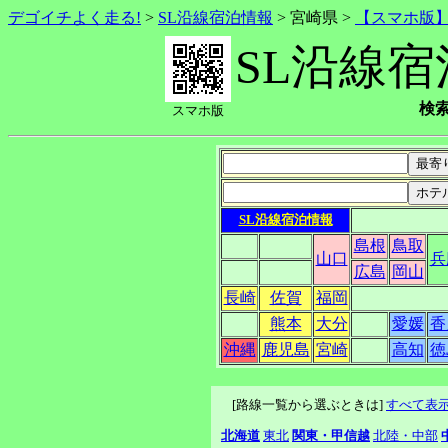
デゴイチよく走る!
>
SL沿線宿泊情報
> 宮崎県 >
【スマホ版
SL沿線
検索
スマホ版
SL沿線宿泊情報
島根
鳥取
山口
兵
広島
岡山
長崎
佐賀
福岡
熊本
大分
愛媛
香
沖縄
鹿児島
宮崎
高知
徳
[路線一覧から選ぶときは]
すべて表
北海道
東北
関東・甲信越
北陸・中部