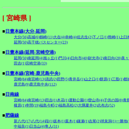
[ 宮崎県 ]
■
日豊本線(大分-延岡)
大分(56)
高城(6)
鶴崎(11)
大在(4)
幸崎(4)
佐志生(2)
下ノ江(1)
熊崎(1)
上臼杵
延岡(50)
高千穂バスセンター(23)
■
日豊本線(延岡-宮崎空港)
延岡(50)
南延岡(4)
旭ヶ丘(1)
門川(4)
日向市(40)
財光寺(2)
南日向(28)
美々津
田吉(1)
宮崎空港(33)
■
日豊本線(宮崎-鹿児島中央)
宮崎(84)
南宮崎(13)
清武(2)
田野(5)
青井岳(1)
山之口(1)
餅原(1)
三股(1)
都城
鹿児島(9)
鹿児島中央(112)
■
日南線
宮崎(84)
南宮崎(13)
田吉(1)
木花(1)
運動公園(1)
曽山寺(4)
子供の国(8)
青島
榎原(1)
串間(19)
福島今町(2)
福島高松(2)
大隅夏井(2)
志布志(52)
■
肥薩線
新八代(17)
八代(14)
段(1)
坂本(1)
葉木(1)
鎌瀬(1)
吉尾(2)
球泉洞(1)
一勝地(1
中福良(1)
日当山(4)
隼人(31)