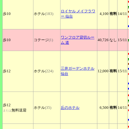
ロイヤル
メイフラワ
歩10
ホテル
(183)
4,100
有料
14
/11
ー 仙台
ワンフロア貸切ルー
歩10
コテージ
(1)
40,726
なし
15
/11
ム
道
三井ガーデンホテル
歩12
ホテル
(224)
12,000
有料
15
/11
仙台
歩12
ホテル
(35)
丘のホテル
6,500
有料
14
/11
無料送迎
または