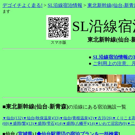
デゴイチよく走る!
>
SL沿線宿泊情報
>
東北新幹線(仙台-新青
ます
SL沿線
東北新幹線(仙台-
スマホ版
●
SL沿線宿泊情報の
●
ご利用上の注意、
■東北新幹線(仙台-新青森)
の沿線にある宿泊施設一覧
▼仙台(132)
▼仙台(秋保温泉)(33)
▼仙台(青根温泉)(2)
▼古川(26)
▼くりこま高原
(69)
▼盛岡(繋)(13)
▼盛岡(雫石)(14)
▼盛岡(八幡平)(14)
▼いわて沼宮内(9)
▼二戸
■仙台 (
宮城県
)
[
◆仙台駅周辺の宿泊プランを一括検索
]