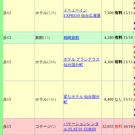
ドーミーイン
歩12
ホテル
(120)
7,500
有料
15
/11
EXPRESS 仙台広瀬通
歩15
旅館
(15)
相崎旅館
4,180
有料
15
/10
ホテル
グランテラス
歩15
ホテル
(294)
4,300
有料
13
/11
仙台国分町
変なホテル
仙台国分
歩15
ホテル
(146)
8,400
なし
15
/11
町
バケーションレンタ
歩15
コテージ
(1)
32,055
無料
16
/10
ル
FLAT 01 GORIN