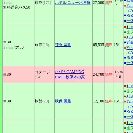
14
■
近
:30
旅館
(171)
ホテル
ニュー水戸屋
27,500
無料
または
/11
■
Ya
無料送迎バス50
↑L
■
る
■
一
■
じ
■楽
■
JTB
車30
■
近
旅館
(26)
茶寮
宗園
65,535
無料
15
/11
バス50
■
Ya
または
↑L
■
る
■
一
たびのCAMPING
コテージ
15
:30
車30
24,700
無料
/10
(14)
BASE 秋保木の家
■
じ
■楽
■
JTB
車30
旅館
(20)
秋保
風雅
12,100
無料
16
/11
■
Ya
↑L
■
る
■
一
■
じ
■楽