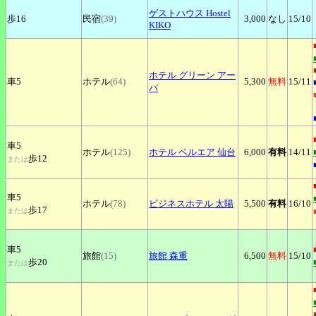
ゲストハウス
Hostel
歩16
民宿
(39)
3,000
なし
15
/10
KIKO
ホテル
グリーン アー
車5
ホテル
(64)
5,300
無料
15
/11
バ
車5
ホテル
(125)
ホテル
ベルエア 仙台
6,000
有料
14
/11
歩12
または
車5
ホテル
(78)
ビジネスホテル
太陽
5,500
有料
16
/10
歩17
または
車5
旅館
(15)
旅館
森重
6,500
無料
15
/10
歩20
または