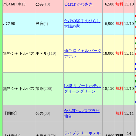
バス60+
車15
公共
(13)
るぽぽ
かわさき
6,500
無料
15
/10
たびの宿
手のひらに
バス90
民宿
(4)
6,900
無料
15
/10
太陽の家
仙台
ロイヤル パーク
無料シャトルバス
ホテル
(110)
18,000
無料
15
/11
ホテル
La楽
リゾートホテル
無料シャトルバス
旅館
(206)
18,150
無料
15
/10
グリーングリーン
かんぽヘルスプラザ
【閉館】
公共
(60)
無料
15
/11
仙台
ライブラリー
ホテル
14
【休業中】
ホテル
(170)
4,800
有料