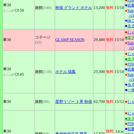
■
JTB
車30
■
近
旅館
(140)
秋保
グランド ホテル
13,200
無料
15
/10
バス50
■
Ya
または
↑L
■
ゆ
■
る
■
じ
コテージ
■楽
車30
GLAMP
SEASON
29,480
無料
15
/10
(10)
■
Ya
↑L
■
じ
■楽
■
JTB
車30
■
近
旅館
(118)
ホテル
瑞鳳
25,300
無料
15
/10
バス45
■
Ya
または
↑L
■
る
■
一
車30
旅館
(49)
星野リゾー
ト界 秋保
62,700
無料
15
/12
■
じ
■
じ
■楽
■
JTB
■
近
車30
無料
14
:30
旅館
(68)
奥州秋保温泉
蘭亭
17,875