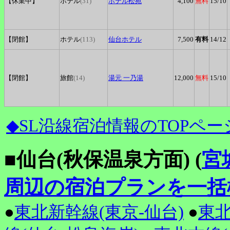
【休業中】
ホテル
(31)
ホテル松苑
4,100
無料
15
/10
【閉館】
ホテル
(113)
仙台ホテル
7,500
有料
14
/12
【閉館】
旅館
(14)
湯元
一乃湯
12,000
無料
15
/10
◆SL沿線宿泊情報のTOPペー
■仙台(秋保温泉方面) (
宮
周辺の宿泊プランを一括
●
東北新幹線(東京-仙台)
●
東北