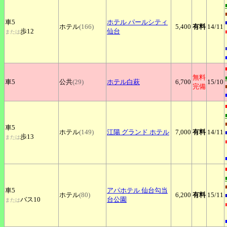
車5
ホテル
パールシティ
ホテル
(166)
5,400
有料
14
/11
歩12
仙台
または
無料
車5
公共
(29)
ホテル白萩
6,700
15
/10
完備
車5
ホテル
(149)
江陽
グランド ホテル
7,000
有料
14
/11
歩13
または
車5
アパホテル
仙台勾当
ホテル
(80)
6,200
有料
15
/11
バス10
台公園
または