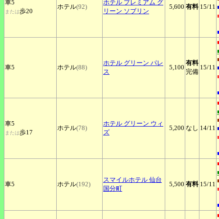
車5
ホテル
プレミアム グ
ホテル
(92)
5,600
有料
15
/11
歩20
リーン ソブリン
または
ホテル
グリーン パレ
有料
車5
ホテル
(88)
5,100
15
/11
ス
完備
車5
ホテル
グリーン ウィ
ホテル
(78)
5,200
なし
14
/11
歩17
ズ
または
スマイルホテル
仙台
車5
ホテル
(192)
5,500
有料
15
/11
国分町