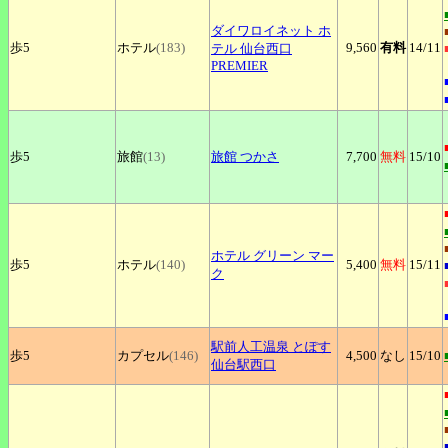
ダイワロイネット
ホ
歩5
ホテル
(183)
9,560
有料
14
/11
テル 仙台西口
PREMIER
歩5
旅館
(13)
旅館
つかさ
7,700
無料
15
/10
ホテル
グリーン マー
歩5
ホテル
(140)
5,400
無料
15
/11
ク
駅前人工温泉
とぽす
歩5
カプセル
(146)
4,500
なし
15
/10
仙台駅西口