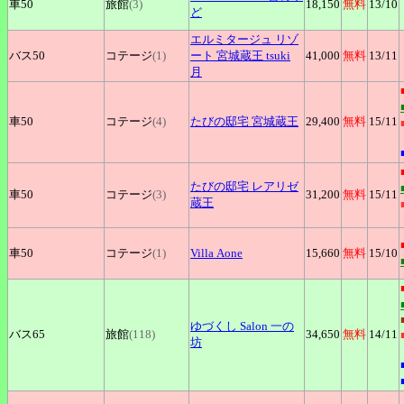
車50
旅館
(3)
18,150
無料
13
/10
ど
エルミタージュ
リゾ
バス50
コテージ
(1)
ート 宮城蔵王 tsuki
41,000
無料
13
/11
月
車50
コテージ
(4)
たびの邸宅
宮城蔵王
29,400
無料
15
/11
たびの邸宅
レアリゼ
車50
コテージ
(3)
31,200
無料
15
/11
蔵王
車50
コテージ
(1)
Villa
Aone
15,660
無料
15
/10
ゆづくし
Salon 一の
バス65
旅館
(118)
34,650
無料
14
/11
坊