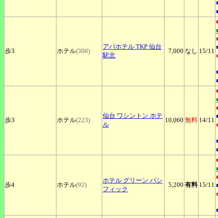
アパホテル
TKP 仙台
歩3
ホテル
(306)
7,000
なし
15
/11
駅北
仙台
ワシントン ホテ
歩3
ホテル
(223)
10,060
無料
14
/11
ル
ホテル
グリーン パシ
歩4
ホテル
(92)
5,200
有料
15
/11
フィック