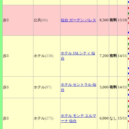
歩3
公共
(66)
仙台
ガーデン パレス
8,500
有料
15
/10
ホテル
JALシティ 仙
歩3
ホテル
(238)
7,200
有料
14
/11
台
ホテル
セントラル 仙
歩3
ホテル
(97)
5,000
有料
14
/11
台
ホテル
モンテ エルマ
歩3
ホテル
(275)
6,900
なし
15
/11
ーナ 仙台