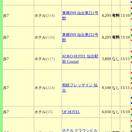
東横INN
仙台東口1号
歩7
ホテル
(214)
8,295
有料
15
/10
館
東横INN
仙台東口2号
歩7
ホテル
(120)
8,295
有料
15
/10
館
KOKO
HOTEL 仙台駅
歩7
ホテル
(117)
5,800
なし
15
/11
前 Central
相鉄フレッサイン
仙
歩7
ホテル
(224)
8,100
なし
15
/11
台
歩7
ホテル
(55)
OF
HOTEL
6,050
なし
15
/10
ホテル
クラウンヒル