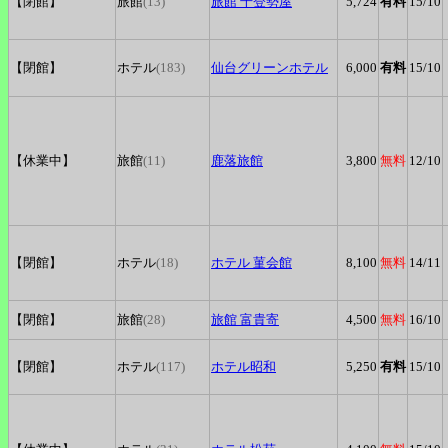
【閉館】
旅館
(13)
旅館
千登勢屋
5,724
有料
15
/10
【閉館】
ホテル
(183)
仙台グリーンホテル
6,000
有料
15
/10
【休業中】
旅館
(11)
鹿落旅館
3,800
無料
12
/10
【閉館】
ホテル
(18)
ホテル
菫会館
8,100
無料
14
/11
【閉館】
旅館
(28)
旅館
富貴寄
4,500
無料
16
/10
【閉館】
ホテル
(117)
ホテル昭和
5,250
有料
15
/10