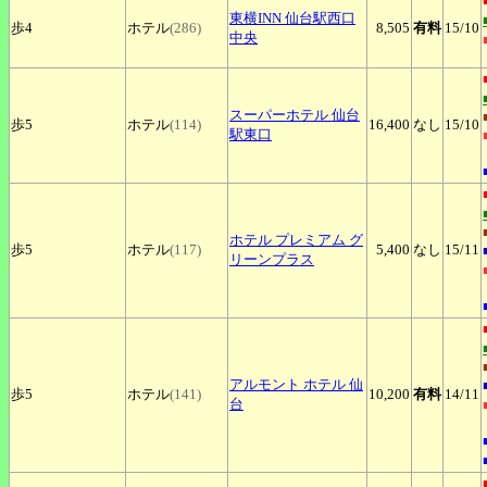
東横INN
仙台駅西口
歩4
ホテル
(286)
8,505
有料
15
/10
中央
スーパーホテル
仙台
歩5
ホテル
(114)
16,400
なし
15
/10
駅東口
ホテル
プレミアム グ
歩5
ホテル
(117)
5,400
なし
15
/11
リーンプラス
アルモント
ホテル 仙
歩5
ホテル
(141)
10,200
有料
14
/11
台