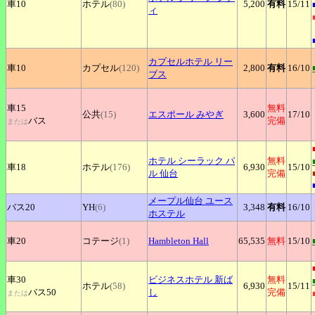
車10
ホテル
(80)
5,200
有料
15
/11
ィ
カプセルホテル
リー
車10
カプセル
(120)
2,800
有料
16
/10
ブス
車15
無料
公共
(15)
エスポール
みやぎ
3,600
17
/10
バス
完備
または
ホテル
シーラック パ
無料
車18
ホテル
(176)
6,930
15
/10
ル 仙台
完備
メープル仙台
ユース
バス20
YH
(6)
3,348
有料
16
/10
ホステル
車20
コテージ
(1)
Hambleton
Hall
65,535
無料
15
/10
車30
ビジネスホテル
新ば
無料
ホテル
(58)
6,930
15
/11
バス50
し
完備
または