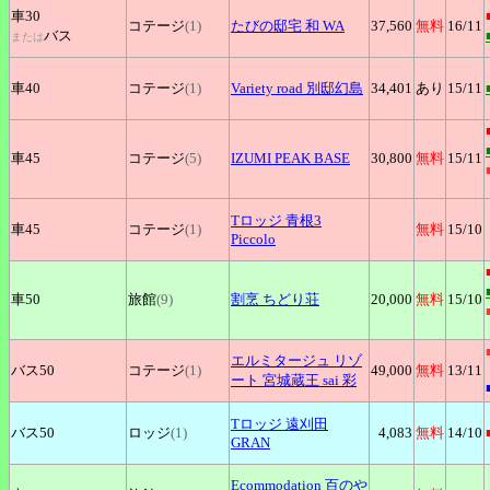
車30
コテージ
(1)
たびの邸宅
和 WA
37,560
無料
16
/11
バス
または
車40
コテージ
(1)
Variety
road 別邸幻島
34,401
あり
15
/11
車45
コテージ
(5)
IZUMI
PEAK BASE
30,800
無料
15
/11
Tロッジ
青根3
車45
コテージ
(1)
無料
15
/10
Piccolo
車50
旅館
(9)
割烹
ちどり荘
20,000
無料
15
/10
エルミタージュ
リゾ
バス50
コテージ
(1)
49,000
無料
13
/11
ート 宮城蔵王 sai 彩
Tロッジ
遠刈田
バス50
ロッジ
(1)
4,083
無料
14
/10
GRAN
Ecommodation
百のや