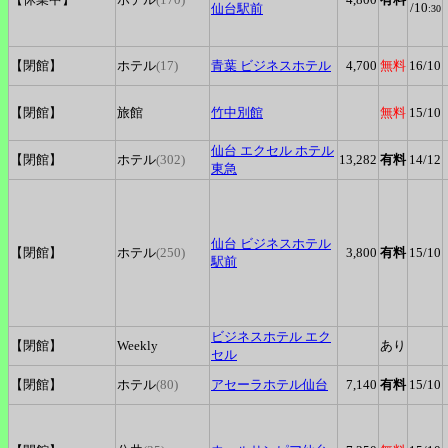
/10
仙台駅前
:30
【閉館】
ホテル
(17)
青葉
ビジネスホテル
4,700
無料
16
/10
【閉館】
旅館
竹中別館
無料
15
/10
仙台
エクセル ホテル
【閉館】
ホテル
(302)
13,282
有料
14
/12
東急
仙台
ビジネスホテル
【閉館】
ホテル
(250)
3,800
有料
15
/10
駅前
ビジネスホテル
エク
【閉館】
Weekly
あり
セル
【閉館】
ホテル
(80)
アセーラホテル仙台
7,140
有料
15
/10