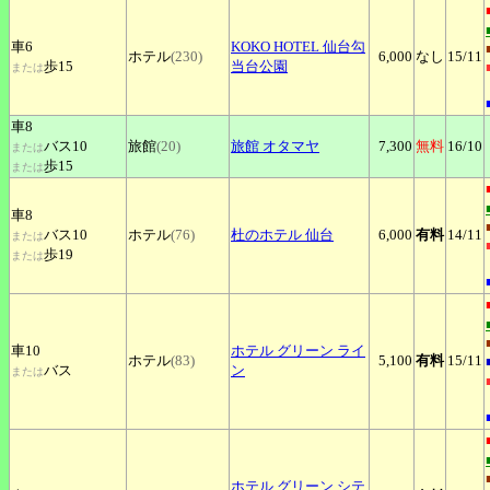
車6
KOKO
HOTEL 仙台勾
ホテル
(230)
6,000
なし
15
/11
歩15
当台公園
または
車8
バス10
旅館
(20)
旅館
オタマヤ
7,300
無料
16
/10
または
歩15
または
車8
バス10
ホテル
(76)
杜のホテル
仙台
6,000
有料
14
/11
または
歩19
または
車10
ホテル
グリーン ライ
ホテル
(83)
5,100
有料
15
/11
バス
ン
または
ホテル
グリーン シテ