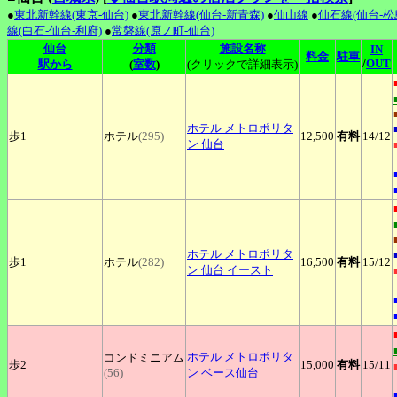
●
東北新幹線(東京-仙台)
●
東北新幹線(仙台-新青森)
●
仙山線
●
仙石線(仙台-松
線(白石-仙台-利府)
●
常磐線(原ノ町-仙台)
仙台
分類
施設名称
IN
料金
駐車
/
OUT
駅から
(
室数
)
(クリックで詳細表示)
ホテル
メトロポリタ
歩1
ホテル
(295)
12,500
有料
14
/12
ン 仙台
ホテル
メトロポリタ
歩1
ホテル
(282)
16,500
有料
15
/12
ン 仙台 イースト
ホテル
メトロポリタ
コンドミニアム
歩2
15,000
有料
15
/11
(56)
ン ベース仙台