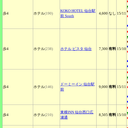
KOKO
HOTEL 仙台駅
歩4
ホテル
(190)
4,600
なし
15
/11
前 South
歩4
ホテル
(238)
ホテル
ビスタ 仙台
7,300
有料
15
/10
ドーミーイン
仙台駅
歩4
ホテル
(146)
9,000
有料
15
/11
前
東横INN
仙台西口広
歩4
ホテル
(210)
8,505
有料
15
/10
瀬通