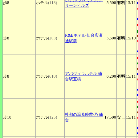
歩8
ホテル
(118)
5,500
有料
15
/11
リーンヒルズ
R&Bホテル
仙台広瀬
歩8
ホテル
(203)
5,600
有料
15
/10
通駅前
アパヴィラホテル
仙
歩8
ホテル
(610)
6,200
有料
15
/11
台駅五橋
杜都の湯
御宿野乃 仙
歩10
ホテル
(125)
17,500
なし
15
/11
台