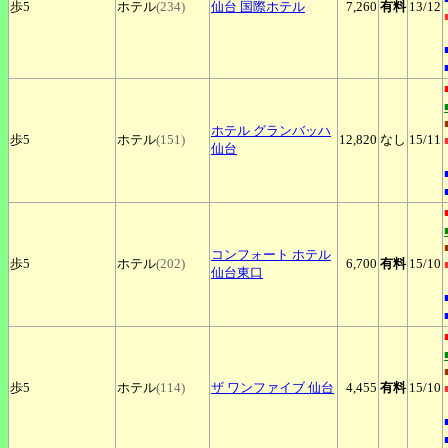
歩5
ホテル
(234)
仙台
国際ホテル
7,260
有料
13
/12
ホテル
グランバッハ
歩5
ホテル
(151)
12,820
なし
15
/11
仙台
コンフォート
ホテル
歩5
ホテル
(202)
6,700
有料
15
/10
仙台東口
歩5
ホテル
(114)
ザ
ワンファイブ 仙台
4,455
有料
15
/10