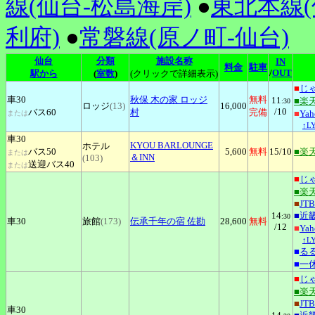
線(仙台-松島海岸)
●
東北本線(
利府)
●
常磐線(原ノ町-仙台)
仙台
分類
施設名称
IN
料金
駐車
/
OUT
駅から
(
室数
)
(クリックで詳細表示)
■
じ
車30
秋保
木の家 ロッジ
無料
11
■楽
:30
ロッジ
(13)
16,000
/10
バス60
村
完備
■
Ya
または
↑L
車30
KYOU
BARLOUNGE
ホテル
バス50
5,600
無料
15
/10
■楽
または
＆INN
(103)
送迎バス40
または
■
じ
■楽
■
JTB
14
■
近
:30
車30
旅館
(173)
伝承千年の宿
佐勘
28,600
無料
/12
■
Ya
↑L
■
る
■
一
■
じ
■楽
■
JTB
車30