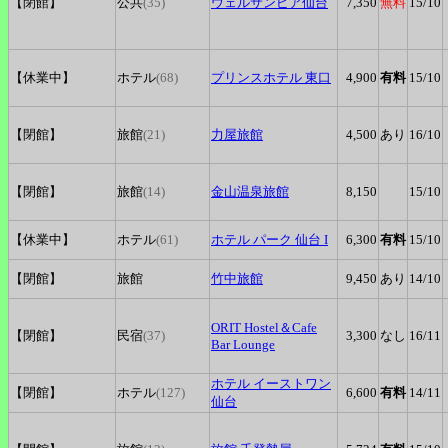
【閉館】
公共
(35)
ウェルサンピア仙台
7,350
無料
15
/10
【休業中】
ホテル
(68)
プリンスホテル
東口
4,900
有料
15
/10
【閉館】
旅館
(21)
力屋旅館
4,500
あり
16
/10
【閉館】
旅館
(14)
金山温泉旅館
8,150
15
/10
【休業中】
ホテル
(61)
ホテル
パーク 仙台 I
6,300
有料
15
/10
【閉館】
旅館
竹中旅館
9,450
あり
14
/10
ORIT
Hostel＆Cafe
【閉館】
民宿
(37)
3,300
なし
16
/11
Bar Lounge
ホテル
イーストワン
【閉館】
ホテル
(127)
6,600
有料
14
/11
仙台