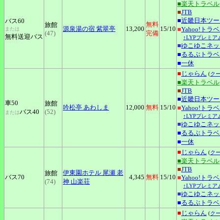
■楽天トラベル
■
JTB
■
近畿日本ツー
バス60
無料
旅館
源泉湯の宿
紫翠亭
13,200
15
/10
■
Yahoo!トラ
または
(47)
完備
無料送迎バス
↑LYPプレミア
■
ゆこゆこネッ
■
るるぶトラベ
■
一休
■
じゃらん
(
ク
■楽天トラベル
■
JTB
■
近畿日本ツー
車50
旅館
吟松亭
あわしま
12,000
無料
15
/10
■
Yahoo!トラ
バス40
(52)
または
↑LYPプレミア
■
ゆこゆこネッ
■
るるぶトラベ
■
一休
■
じゃらん
(
ク
■楽天トラベル
■
JTB
伊東園ホテル
尾瀬 老
旅館
バス70
4,345
無料
15
/10
■
Yahoo!トラ
(74)
神 山楽荘
↑LYPプレミア
■
ゆこゆこネッ
■
るるぶトラベ
■
じゃらん
(
ク