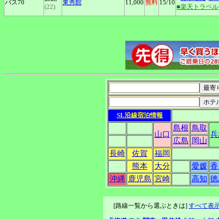
バス70
東秀館
11,000
無料
15
/10
(22)
■楽天トラベル
SL沿線宿泊情報
島根
鳥取
山口
兵
広島
岡山
長崎
佐賀
福岡
熊本
大分
愛媛
香
沖縄
鹿児島
宮崎
高知
徳
[路線一覧から選ぶときは]
すべて表