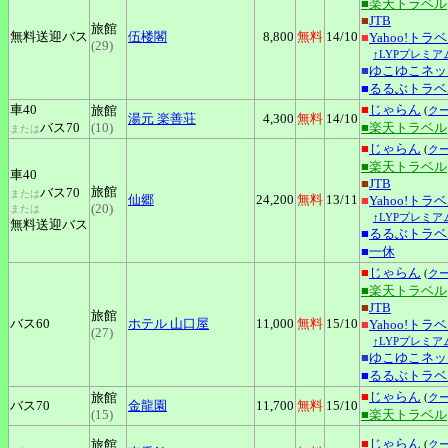
■楽天トラベル
■
JTB
旅館
無料送迎バス
伍楼閣
8,800
無料
14
/10
■
Yahoo!トラ
(29)
↑LYPプレミア
■
ゆこゆこネッ
■
るるぶトラベ
車40
■
じゃらん
旅館
(
ク
湯元
楽善荘
4,300
無料
14
/10
バス70
(10)
■楽天トラベル
または
■
じゃらん
(
ク
■楽天トラベル
車40
■
JTB
旅館
バス70
または
仙郷
24,200
無料
13
/11
■
Yahoo!トラ
(20)
または
↑LYPプレミア
無料送迎バス
■
るるぶトラベ
■
一休
■
じゃらん
(
ク
■楽天トラベル
■
JTB
旅館
バス60
ホテル
山口屋
11,000
無料
15
/10
■
Yahoo!トラ
(27)
↑LYPプレミア
■
ゆこゆこネッ
■
るるぶトラベ
■
じゃらん
旅館
(
ク
バス70
金龍園
11,700
無料
15
/10
(15)
■楽天トラベル
■
じゃらん
旅館
(
ク