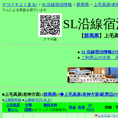
デゴイチよく走る!
>
SL沿線宿泊情報
>
群馬県
>
上毛高原(老
ラムによる収益を得ています
SL沿線
【
群馬県
】上毛高
スマホ版
●
SL沿線宿泊情報の
●
ご利用上の注意、
■上毛高原(老神方面) (
群馬県
)
[
◆上毛高原(老神方面)駅周辺
●
上越新幹線
●
上越線(渋川-水上)
上毛高原
分類
施設名称
IN
料金
駐車
詳細・
/
OUT
駅から
(
室数
)
(クリックで詳細表示)
■
じゃらん
(
ク