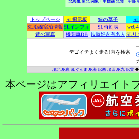
北海道
東北
関東・甲信越
北陸・中部
トップページ
SL掲示板
緑の草子
S
SL沿線宿泊情報
SLインフォ
SL時刻表
we
昔の写真
機関車DB
鉄道好き有名人
SL
デゴイチよく走る!内を検索
JR北
JR東
SLぐんま
JR海
JR西
JR四
JR九
JR貨
本ページはアフィリエイト