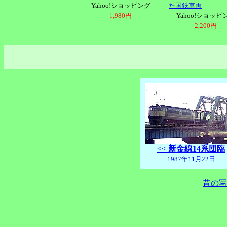
Yahoo!ショッピング
た国鉄車両
1,980円
Yahoo!ショッピ
2,200円
<<
新金線14系団臨
1987年11月22日
昔の写