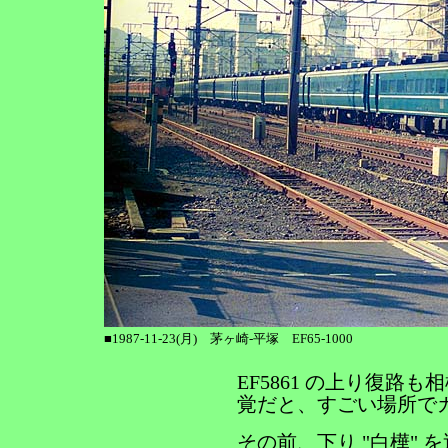
■1987-11-23(月) 茅ヶ崎-平塚 EF65-1000
EF5861 の上り復路
覚だと、すごい場所で
その前、下り "白樺"