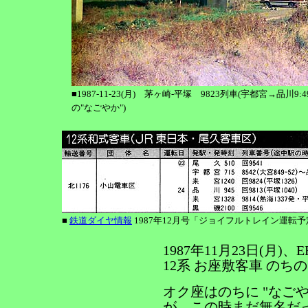
■1987-11-23(月) 茅ヶ崎-平塚 9823列車(宇都宮→品川9:4
の"なごやか")
■
鉄道ダイヤ情報
1987年12月号「ジョイフルトレイン運転予
1987年11月23日(月)、
12系 お座敷客車 のち
オク座はのちに "なご
が、この時まだ無名だ