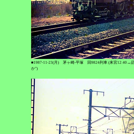
■1987-11-23(月) 茅ヶ崎-平塚 回9824列車 (来宮12:4
か")