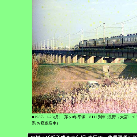
■1987-11-23(月) 茅ヶ崎-平塚 8111列車 (長野→大宮11:03
系 お座敷客車)