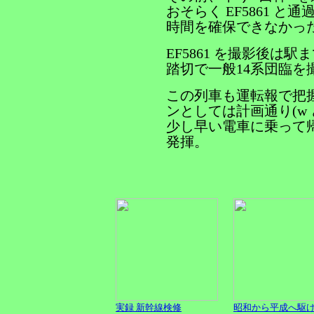
おそらく EF5861 
時間を確保できなかっ
EF5861 を撮影後は
踏切で一般14系団臨を
この列車も運転報で把
ンとしては計画通り(w
少し早い電車に乗って
発揮。
実録 新幹線検修
昭和から平成へ駆