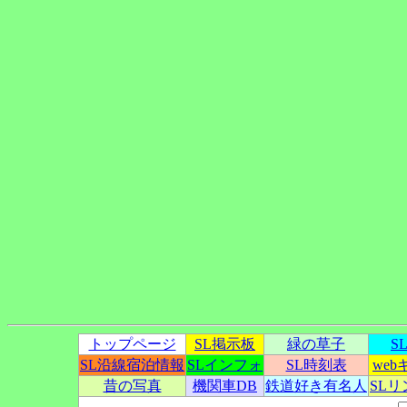
トップページ
SL掲示板
緑の草子
S
SL沿線宿泊情報
SLインフォ
SL時刻表
we
昔の写真
機関車DB
鉄道好き有名人
SL