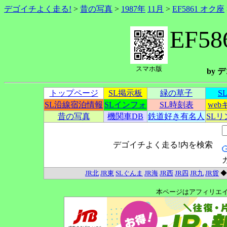
デゴイチよく走る!
>
昔の写真
>
1987年
11月
>
EF5861 オク座
EF5
スマホ版
by
トップページ
SL掲示板
緑の草子
S
SL沿線宿泊情報
SLインフォ
SL時刻表
we
昔の写真
機関車DB
鉄道好き有名人
SL
デゴイチよく走る!内を検索
JR北
JR東
SLぐんま
JR海
JR西
JR四
JR九
JR貨
本ページはアフィリエ