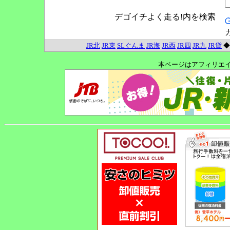
デゴイチよく走る!内を検索
JR北
JR東
SLぐんま
JR海
JR西
JR四
JR九
JR貨
本ページはアフィリエ