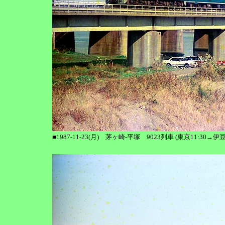
■1987-11-23(月) 茅ヶ崎-平塚 9023列車 (東京11:30