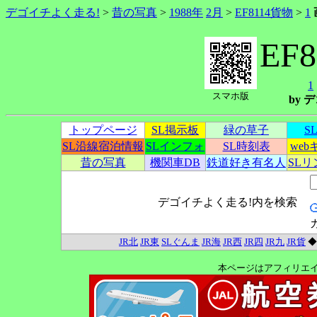
デゴイチよく走る!
>
昔の写真
>
1988年
2月
>
EF8114貨物
>
1
EF
1
スマホ版
by
トップページ
SL掲示板
緑の草子
S
SL沿線宿泊情報
SLインフォ
SL時刻表
we
昔の写真
機関車DB
鉄道好き有名人
SL
デゴイチよく走る!内を検索
JR北
JR東
SLぐんま
JR海
JR西
JR四
JR九
JR貨
本ページはアフィリエ