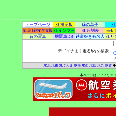
トップページ
SL掲示板
緑の草子
S
SL沿線宿泊情報
SLインフォ
SL時刻表
we
昔の写真
機関車DB
鉄道好き有名人
SL
デゴイチよく走る!内を検索
JR北
JR東
SLぐんま
JR海
JR西
JR四
JR九
JR貨
本ページはアフィリエ