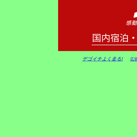
デゴイチよく走る!
広