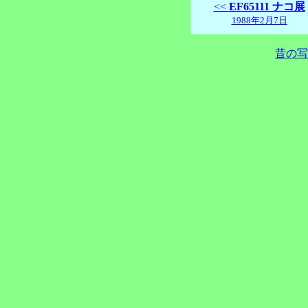
<<
EF65111 ナコ展
1988年2月7日
昔の写