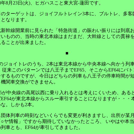
88年8月23日(火)、ヒガハスこと東大宮-蓮田です。
日のターゲットは、ジョイフルトレイン3本に、ブルトレ、多客
々となります。
北新幹線開業前に見られた「特急街道」の賑わい振りには到底
ないものの、当時の東北本線はまだまだ、大幹線としての貫禄
見ることが出来ました。
■
本のジョイトレのうち、2本は東北本線から中央本線へ向かう列
 従来このパターンでは八王子までEF65、そこからEF64にバ
チするものですが、今日はどちらの列車も八王子の停車時間が
、機関車交換ができません。
F65が中央線の高尾以西に乗り入れるとは考えにくいため、ある
ばEF64が東北本線からスルー牽引することになりますが・・・
いな。しかも2本。
ぁ団体列車の時刻などいくらでも変更が利きますし、出所が某
「○ヤ情報」ですから期待していなかったところ、 いやはや本当
の列車とも、EF64が牽引してきました。