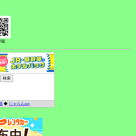
帯版
道
◆
じゃらんnet