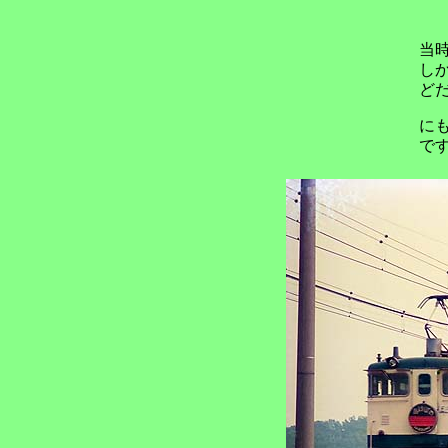
当時
し
ど
に
で