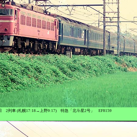
-蓮田 2列車 (札幌17:18→上野9:17) 特急「北斗星2号」 EF8159