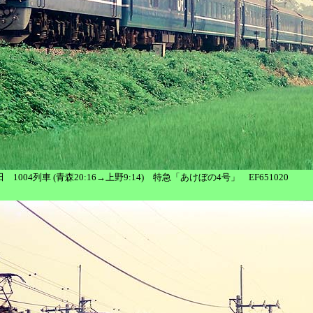
蓮田 1004列車 (青森20:16→上野9:14) 特急「あけぼの4号」 EF651020