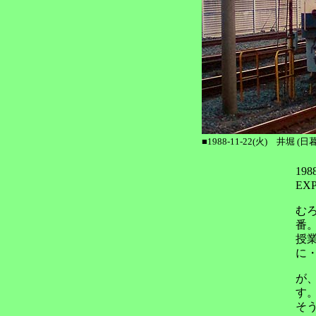
■1988-11-22(火) 井堀 (日暮
19
EX
む
番
授業
に
が
す
そう