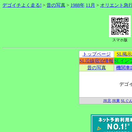
デゴイチよく走る!
>
昔の写真
>
1988年
11月
>
オリエント急行
スマホ版
トップページ
SL掲
SL沿線宿泊情報
SLイン
昔の写真
機関車
デゴ
JR北
JR東
SLぐ