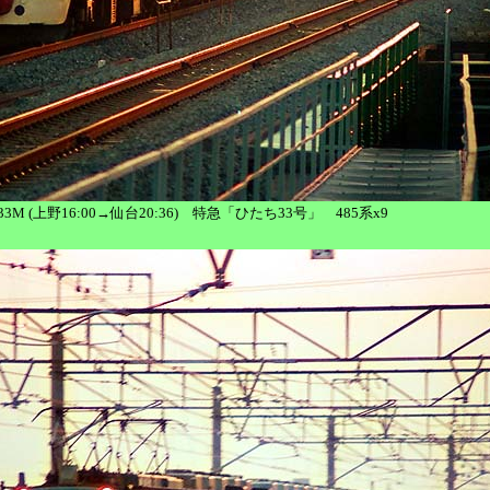
1033M (上野16:00→仙台20:36) 特急「ひたち33号」 485系x9