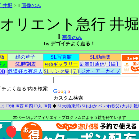
 井堀
>
1
画像のみ
オリエント急行 井
1
画像のみ
by デゴイチよく走る！
示板
緑の草子
SL写真館
SL動画集
フォ
SL時刻表
webギャラリー
鹿瀬町通信
/
【続】
DB
鉄道好き有名人
SLリンク集
[テ]
ジオ・アーカイブ
イチよく走る!内を検索
カスタム検索
んま
JR海
JR西
JR四
JR九
JR貨
◆
SL大樹(東武)
Slもおか
パレオ(秩父)
大井川鐵
本ページはアフィリエイトプログラムによる収益を得ています