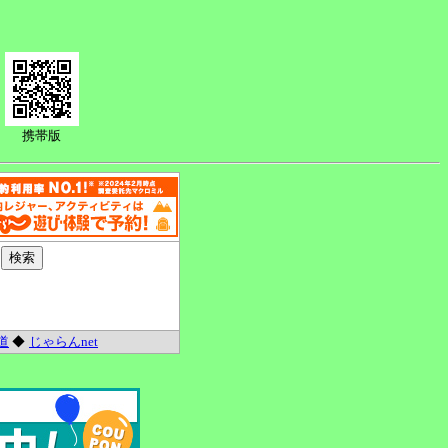
堀
携帯版
道
◆
じゃらんnet