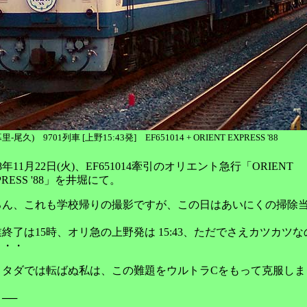
里-尾久) 9701列車 [上野15:43発] EF651014 + ORIENT EXPRESS '88
88年11月22日(火)、EF651014牽引のオリエント急行「ORIENT
PRESS '88」を井堀にて。
ろん、これも学校帰りの撮影ですが、この日はあいにくの掃除
。
終了は15時、オリ急の上野発は 15:43、ただでさえカツカツな
・・・
、タダでは転ばぬ私は、この難題をウルトラCをもって克服しま
。
──