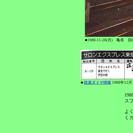
■1988-11-28(月) 亀有 
■
鉄道ダイヤ情報
1988年1
19
ス
よ
く