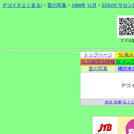
デゴイチよく走る!
>
昔の写真
>
1988年
11月
>
EF8195 サロ
スマホ
トップページ
SL掲
SL沿線宿泊情報
SLイン
昔の写真
機関車
デゴ
JR北
JR東
SLぐ