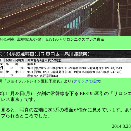
回8441列車 [田端操16:07発] EF8195 + サロンエクスプレス東京
2月号「ジョイフルトレイン運転予定表」より (
クリックで拡大
)
88年11月28日(月)、夕刻の常磐線を下る EF8195牽引の「サロン
プレス東京」です。
く見ると、写真の左端に203系の横面が僅かに見えています。あ
カブられるところでした。
2014.8.2