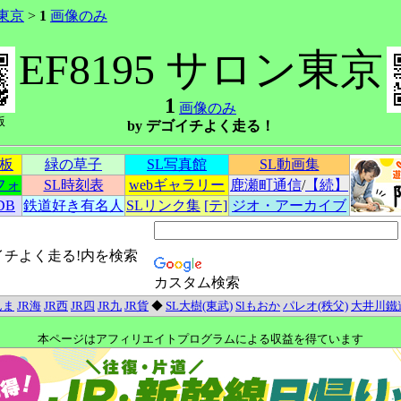
ン東京
>
1
画像のみ
EF8195 サロン東京
1
画像のみ
版
by デゴイチよく走る！
示板
緑の草子
SL写真館
SL動画集
フォ
SL時刻表
webギャラリー
鹿瀬町通信
/
【続】
DB
鉄道好き有名人
SLリンク集
[テ]
ジオ・アーカイブ
イチよく走る!内を検索
カスタム検索
んま
JR海
JR西
JR四
JR九
JR貨
◆
SL大樹(東武)
Slもおか
パレオ(秩父)
大井川鐵
本ページはアフィリエイトプログラムによる収益を得ています