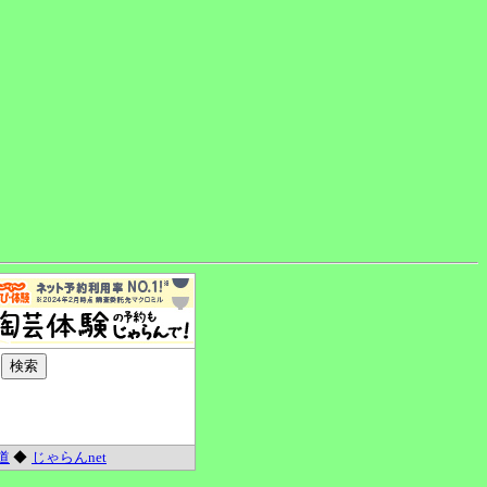
道
◆
じゃらんnet