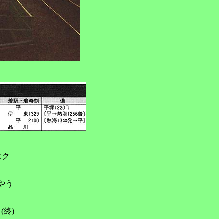
エク
やう
8 (終)