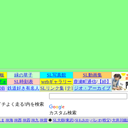
示板
緑の草子
SL写真館
SL動画集
フォ
SL時刻表
webギャラリー
鹿瀬町通信
/
【続】
DB
鉄道好き有名人
SLリンク集
[テ]
ジオ・アーカイブ
イチよく走る!内を検索
カスタム検索
んま
JR海
JR西
JR四
JR九
JR貨
◆
SL大樹(東武)
Slもおか
パレオ(秩父)
大井川鐵