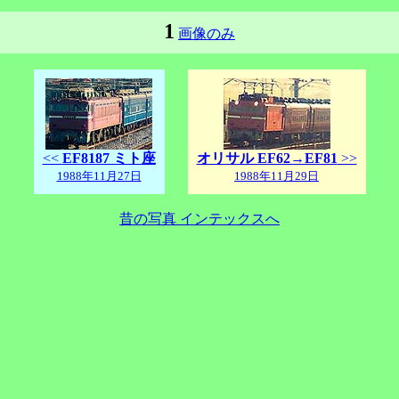
1
画像のみ
<<
EF8187 ミト座
オリサル EF62→EF81
>>
1988年11月27日
1988年11月29日
昔の写真 インテックスへ