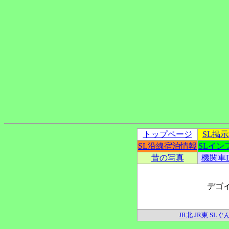
トップページ
SL掲
SL沿線宿泊情報
SLイン
昔の写真
機関車
デゴ
JR北
JR東
SLぐ