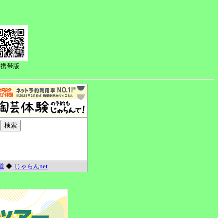
携帯版
道
◆
じゃらんnet