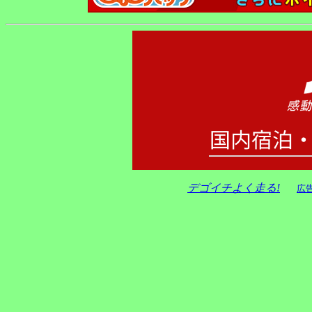
デゴイチよく走る!
広