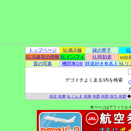
トップページ
SL掲示板
緑の草子
S
SL沿線宿泊情報
SLインフォ
SL時刻表
we
昔の写真
機関車DB
鉄道好き有名人
SL
デゴイチよく走る!内を検索
JR北
JR東
SLぐんま
JR海
JR西
JR四
JR九
JR貨
本ページはアフィリエ