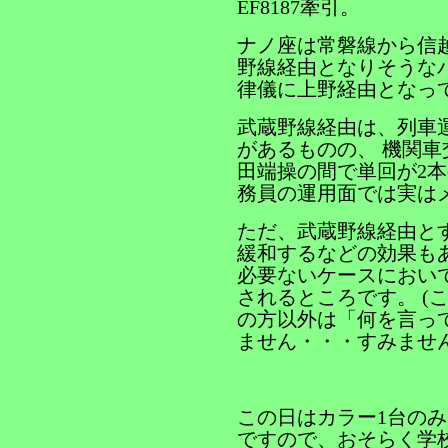
EF8187牽引。
ナノ座は常磐線から信
野線経由となりそうな
律儀に上野経由となっ
武蔵野線経由は、列車
があるものの、 機関車
田端操の間で単回が2本
務員の運用面では実は
ただ、武蔵野線経由と
緩和するなどの効果も
必要ないケースにおい
されるところです。 (
の方以外は「何を言っ
ません・・・すみません
この日はカラー1台の
ですので、おそらく学