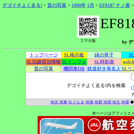
デゴイチよく走る!
>
昔の写真
>
1990年
1月
>
EF8187 ナノ座
EF8
スマホ版
by
トップページ
SL掲示板
緑の草子
S
SL沿線宿泊情報
SLインフォ
SL時刻表
we
昔の写真
機関車DB
鉄道好き有名人
SL
デゴイチよく走る!内を検索
JR北
JR東
SLぐんま
JR海
JR西
JR四
JR九
JR貨
本ページはアフィリエ