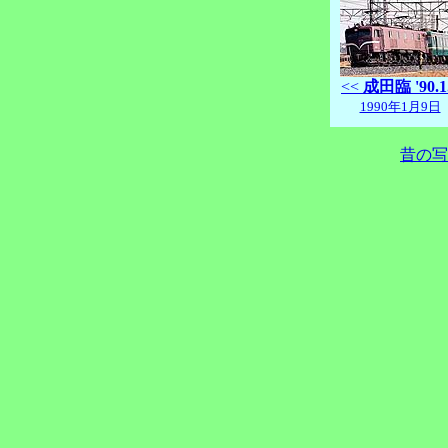
<<
成田臨 '90.1
1990年1月9日
昔の写