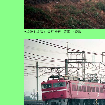
■1990-1-19(金) 金町-松戸 普電 415系