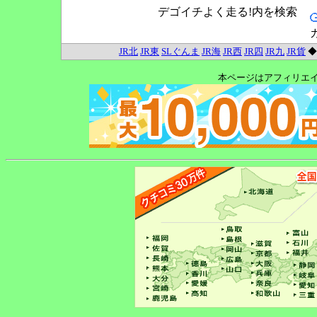
デゴイチよく走る!内を検索
JR北
JR東
SLぐんま
JR海
JR西
JR四
JR九
JR貨
本ページはアフィリエ