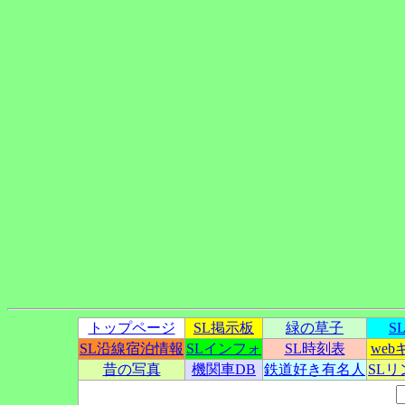
トップページ
SL掲示板
緑の草子
S
SL沿線宿泊情報
SLインフォ
SL時刻表
we
昔の写真
機関車DB
鉄道好き有名人
SL