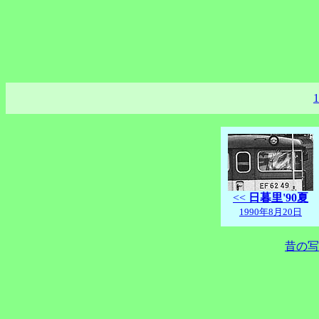
1
<<
日暮里'90夏
1990年8月20日
昔の写