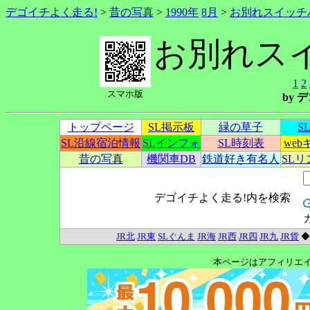
デゴイチよく走る!
>
昔の写真
>
1990年
8月
>
お別れスイッチ
お別れス
1
2
スマホ版
by
トップページ
SL掲示板
緑の草子
S
SL沿線宿泊情報
SLインフォ
SL時刻表
we
昔の写真
機関車DB
鉄道好き有名人
SL
デゴイチよく走る!内を検索
JR北
JR東
SLぐんま
JR海
JR西
JR四
JR九
JR貨
本ページはアフィリエ