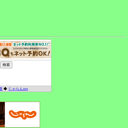
道
◆
じゃらんnet