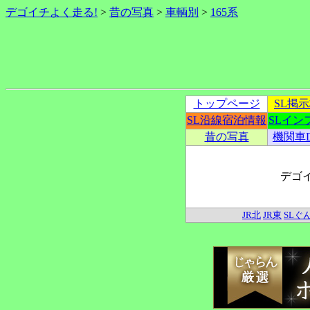
デゴイチよく走る!
>
昔の写真
>
車輌別
>
165系
トップページ
SL掲
SL沿線宿泊情報
SLイン
昔の写真
機関車
デゴ
JR北
JR東
SLぐ