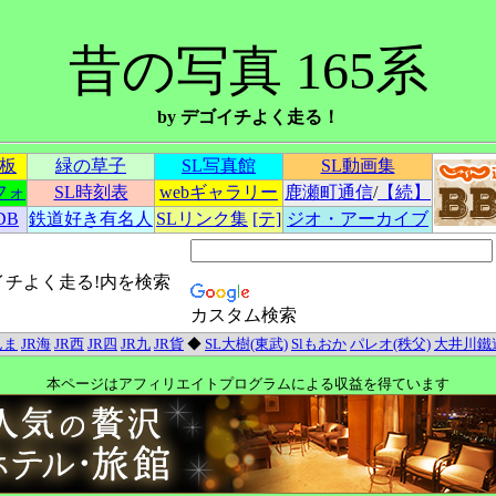
昔の写真 165系
by デゴイチよく走る！
示板
緑の草子
SL写真館
SL動画集
フォ
SL時刻表
webギャラリー
鹿瀬町通信
/
【続】
DB
鉄道好き有名人
SLリンク集
[テ]
ジオ・アーカイブ
イチよく走る!内を検索
カスタム検索
んま
JR海
JR西
JR四
JR九
JR貨
◆
SL大樹(東武)
Slもおか
パレオ(秩父)
大井川鐵
本ページはアフィリエイトプログラムによる収益を得ています