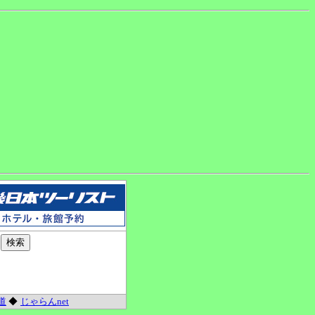
道
◆
じゃらんnet