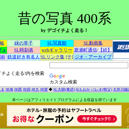
昔の写真 400系
by デゴイチよく走る！
示板
緑の草子
SL写真館
SL動画集
フォ
SL時刻表
webギャラリー
鹿瀬町通信
/
【続】
DB
鉄道好き有名人
SLリンク集
[テ]
ジオ・アーカイブ
イチよく走る!内を検索
カスタム検索
んま
JR海
JR西
JR四
JR九
JR貨
◆
SL大樹(東武)
Slもおか
パレオ(秩父)
大井川鐵
本ページはアフィリエイトプログラムによる収益を得ています