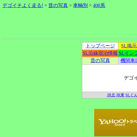
デゴイチよく走る!
>
昔の写真
>
車輌別
>
400系
トップページ
SL掲
SL沿線宿泊情報
SLイン
昔の写真
機関車
デゴ
JR北
JR東
SLぐ