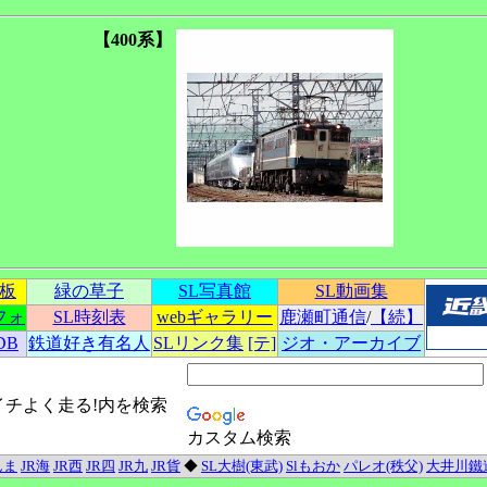
【400系】
示板
緑の草子
SL写真館
SL動画集
フォ
SL時刻表
webギャラリー
鹿瀬町通信
/
【続】
DB
鉄道好き有名人
SLリンク集
[テ]
ジオ・アーカイブ
イチよく走る!内を検索
カスタム検索
んま
JR海
JR西
JR四
JR九
JR貨
◆
SL大樹(東武)
Slもおか
パレオ(秩父)
大井川鐵