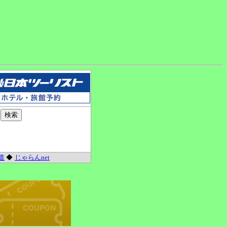
道
◆
じゃらんnet