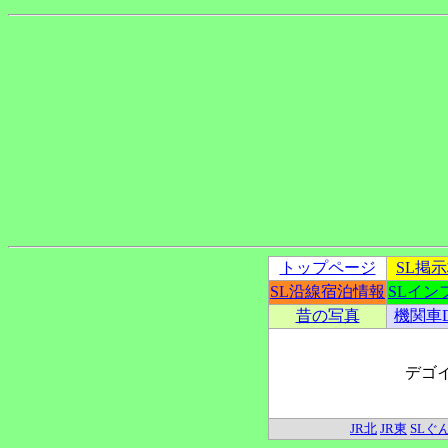
トップページ
SL掲
SL沿線宿泊情報
SLイン
昔の写真
機関車
デゴ
JR北
JR東
SLぐ