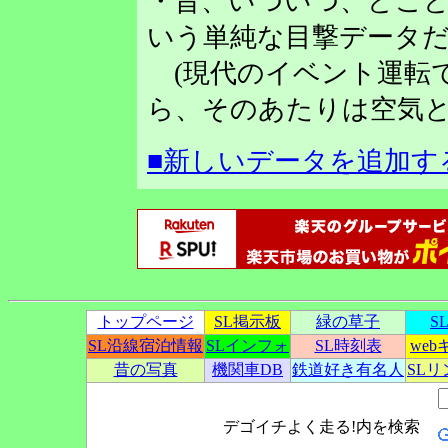
・昔、いついつ、どこど
いう単純な目撃データだ
(現代のイベント運転
ら、そのあたりは空気と
■新しいデータを追加す
トップページ
SL掲示板
緑の草子
S
SL沿線宿泊情報
SLインフォ
SL時刻表
we
昔の写真
機関車DB
鉄道好き有名人
SL
デゴイチよく走る!内を検索