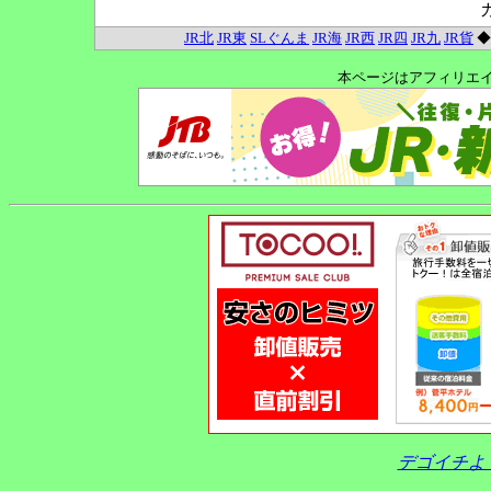
JR北
JR東
SLぐんま
JR海
JR西
JR四
JR九
JR貨
本ページはアフィリエ
デゴイチよ