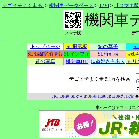
デゴイチよく走る!
>
機関車データベース
>
1220
>
【スマホ版
機関車
デ
スマホ版
トップページ
SL掲示板
緑の草子
S
SL沿線宿泊情報
SLインフォ
SL時刻表
we
昔の写真
機関車DB
鉄道好き有名人
SL
デゴイチよく走る!内を検索
JR北
JR東
SLぐんま
JR海
JR西
JR四
JR九
JR貨
本ページはアフィリエ