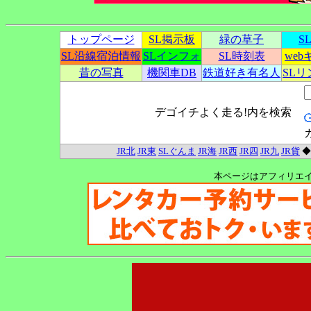
トップページ
SL掲示板
緑の草子
S
SL沿線宿泊情報
SLインフォ
SL時刻表
we
昔の写真
機関車DB
鉄道好き有名人
SL
デゴイチよく走る!内を検索
JR北
JR東
SLぐんま
JR海
JR西
JR四
JR九
JR貨
本ページはアフィリエ