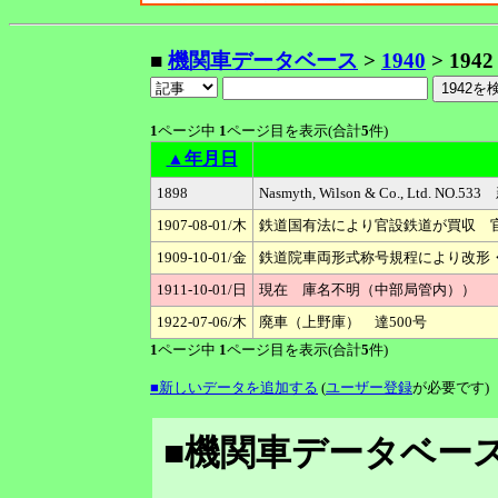
■
機関車データベース
>
1940
> 1942
1
ページ中
1
ページ目を表示(合計
5
件)
▲年月日
1898
Nasmyth, Wilson & Co., Ltd
1907-08-01/木
鉄道国有法により官設鉄道が買収 官
1909-10-01/金
鉄道院車両形式称号規程により改形・改番
1911-10-01/日
現在 庫名不明（中部局管内））
1922-07-06/木
廃車（上野庫） 達500号
1
ページ中
1
ページ目を表示(合計
5
件)
■新しいデータを追加する
(
ユーザー登録
が必要です)
■機関車データベース