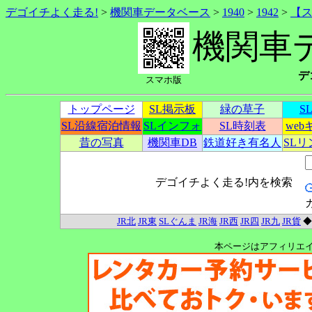
デゴイチよく走る!
>
機関車データベース
>
1940
>
1942
>
【
機関車
デ
スマホ版
トップページ
SL掲示板
緑の草子
S
SL沿線宿泊情報
SLインフォ
SL時刻表
we
昔の写真
機関車DB
鉄道好き有名人
SL
デゴイチよく走る!内を検索
JR北
JR東
SLぐんま
JR海
JR西
JR四
JR九
JR貨
本ページはアフィリエ