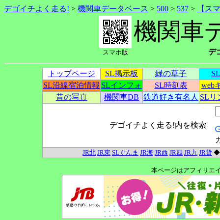
デゴイチよく走る!
>
機関車データベース
>
500
>
537
>
【ス
機関車
デ
スマホ版
トップページ
SL掲示板
緑の草子
S
SL沿線宿泊情報
SLインフォ
SL時刻表
we
昔の写真
機関車DB
鉄道好き有名人
SL
デゴイチよく走る!内を検索
JR北
JR東
SLぐんま
JR海
JR西
JR四
JR九
JR貨
本ページはアフィリエ