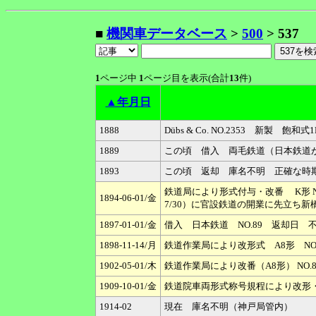
■
機関車データベース
>
500
> 537
1
ページ中
1
ページ目を表示(合計
13
件)
▲年月日
1888
Dübs & Co. NO.2353 新製
1889
この頃 借入 両毛鉄道（日本鉄道
1893
この頃 返却 庫名不明 正確な時
鉄道局により形式付与・改番 K形 N
1894-06-01/金
7/30）に官設鉄道の開業に先立ち
1897-01-01/金
借入 日本鉄道 NO.89 返却日 
1898-11-14/月
鉄道作業局により改形式 A8形 NO
1902-05-01/木
鉄道作業局により改番（A8形） NO.8
1909-10-01/金
鉄道院車両形式称号規程により改形・改
1914-02
現在 庫名不明（神戸局管内）