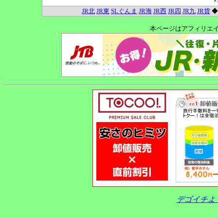
JR北
JR東
SLぐんま
JR海
JR西
JR四
JR九
JR貨
本ページはアフィリエ
デゴイチよ