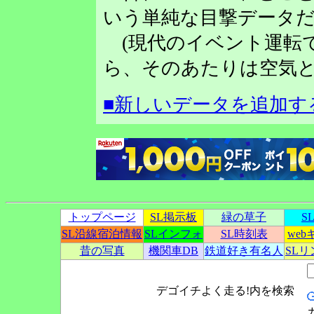
いう単純な目撃データだ
(現代のイベント運転
ら、そのあたりは空気と
■新しいデータを追加す
トップページ
SL掲示板
緑の草子
S
SL沿線宿泊情報
SLインフォ
SL時刻表
we
昔の写真
機関車DB
鉄道好き有名人
SL
デゴイチよく走る!内を検索