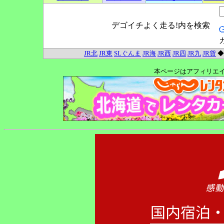
デゴイチよく走る!内を検索
JR北
JR東
SLぐんま
JR海
JR西
JR四
JR九
JR貨
本ページはアフィリエ