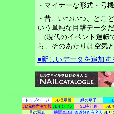
・マイナーな形式・号
・昔、いついつ、どこど
いう単純な目撃データだ
(現代のイベント運転
ら、そのあたりは空気と
■新しいデータを追加す
トップページ
SL掲示板
緑の草子
S
SL沿線宿泊情報
SLインフォ
SL時刻表
we
昔の写真
機関車DB
鉄道好き有名人
SL