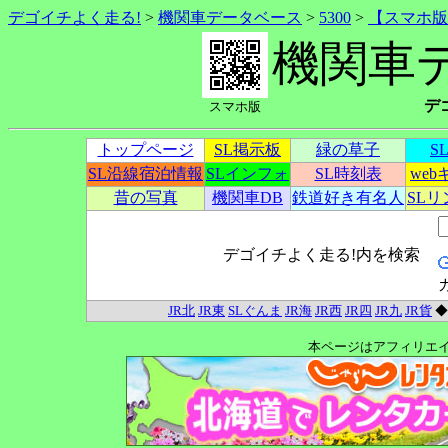
デゴイチよく走る!
>
機関車データベース
>
5300
>
【スマホ版
機関車
デ
スマホ版
トップページ
SL掲示板
緑の草子
S
SL沿線宿泊情報
SLインフォ
SL時刻表
we
昔の写真
機関車DB
鉄道好き有名人
SL
デゴイチよく走る!内を検索
JR北
JR東
SLぐんま
JR海
JR西
JR四
JR九
JR貨
本ページはアフィリエ