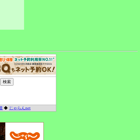
道
◆
じゃらんnet