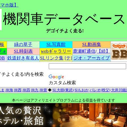
スマホ版】
機関車データベース
デゴイチよく走る!
示板
緑の草子
SL写真館
SL動画集
フォ
SL時刻表
webギャラリー
鹿瀬町通信
/
【続】
DB
鉄道好き有名人
SLリンク集
[テ]
ジオ・アーカイブ
イチよく走る!内を検索
カスタム検索
んま
JR海
JR西
JR四
JR九
JR貨
◆
SL大樹(東武)
Slもおか
パレオ(秩父)
大井川鐵
本ページはアフィリエイトプログラムによる収益を得ています