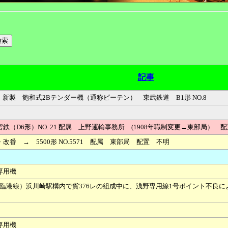
記事
., NO.4031 新製 飽和式2Bテンダー機（通称ピーテン） 東武鉄道 B1形 NO.8
（D6形）NO. 21 配属 上野運輸事務所 (1908年職制変更→東部局） 
番 → 5500形 NO.5571 配属 東部局 配置 不明
専用機
川崎臨港線）浜川崎駅構内で貨376レの組成中に、浅野専用線1号ポイント不良に
専用機