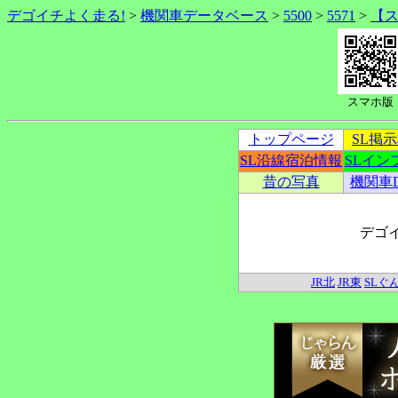
デゴイチよく走る!
>
機関車データベース
>
5500
>
5571
>
【
スマホ版
トップページ
SL掲
SL沿線宿泊情報
SLイン
昔の写真
機関車
デゴ
JR北
JR東
SLぐ