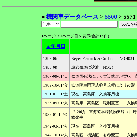
■
機関車データベース
>
5500
> 5571
1
ページ中
1
ページ目を表示(合計
13
件)
▲年月日
1898-06
Beyer, Peacock & Co. Ltd
1899-09
総武鉄道に譲渡 NO.21
1907-09-01/日
鉄道国有法により官設鉄道が買収 官鉄
1909-10-01/金
鉄道院車両形式称号規程により改形・改
1931-01-31/土
現在 高島庫 入換専用機
1936-09-01/火
高島庫→高島区（職制変更） 入換
13:20頃、東海道本線貨物支線（
1937-01-15/金
故発生
1942-03-31/火
現在 高島区 入換専用機
1947-10-14/火
高島区→横浜区（名称変更） 入換