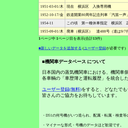
1951-03-01/木
現在 横浜区 入換専用機
1952-10-17/金
鉄道開業80周年記念列車「汽笛一声
1954-11
この頃 第一種休車指定 横浜区 正
1955-09-01/木
廃車（横浜区） 達488号（達は9/
1
ページ中
1
ページ目を表示(合計
13
件)
■新しいデータを追加する
(
ユーザー登録
が必要です)
■機関車データベース について
日本国内の蒸気機関車における、機関車
各車輌の「車歴簿と運転履歴」を統合し
ユーザー登録(無料)
をすると、どなたでも
皆さんのご協力をお待ちしています。
・D51の何号機がいつ造られ、配属・転属・検査
・マイナーな形式・号機のデータほど歓迎です。