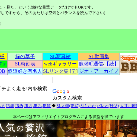
た・見た、という単純な目撃データだけでもOKです。
ちですから、そのあたりは空気とバランスを読んで下さい)
)
示板
緑の草子
SL写真館
SL動画集
フォ
SL時刻表
webギャラリー
鹿瀬町通信
/
【続】
DB
鉄道好き有名人
SLリンク集
[テ]
ジオ・アーカイブ
イチよく走る!内を検索
カスタム検索
んま
JR海
JR西
JR四
JR九
JR貨
◆
SL大樹(東武)
Slもおか
パレオ(秩父)
大井川鐵
本ページはアフィリエイトプログラムによる収益を得ています