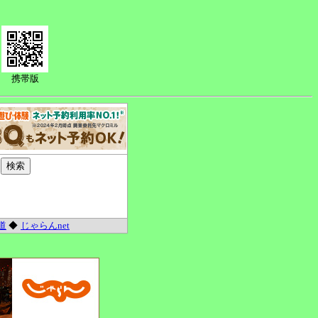
携帯版
道
◆
じゃらんnet