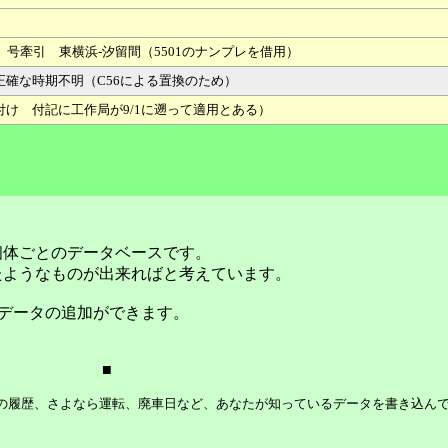
」号牽引 東横浜-汐留間（5501のナンプレを借用）
確な時期不明（C56による置換のため）
7付け 付記に工作局が9/1に遡って適用とある）
個体ごとのデータベースです。
たようなものが出来ればと考えています。
データの追加ができます。
■
等の履歴、さよなら運転、廃車日など、あなたが知っているデータを書き込ん