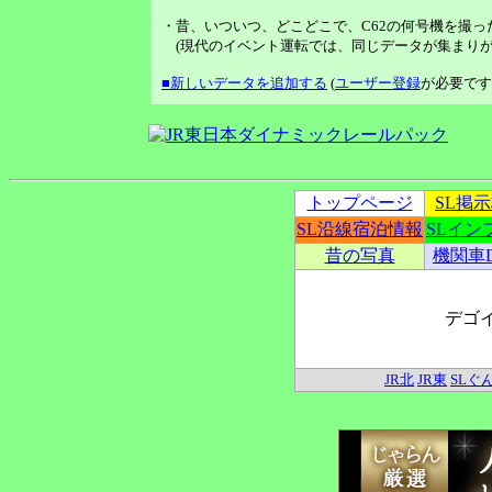
・昔、いついつ、どこどこで、C62の何号機を撮っ
(現代のイベント運転では、同じデータが集まりが
■新しいデータを追加する
(
ユーザー登録
が必要です
トップページ
SL掲
SL沿線宿泊情報
SLイン
昔の写真
機関車
デゴ
JR北
JR東
SLぐ