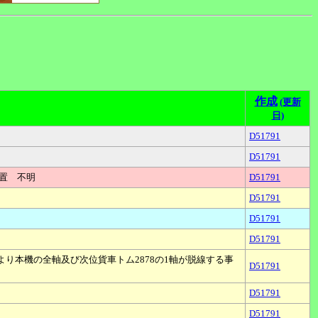
作成
(更新
日)
D51791
D51791
配置 不明
D51791
D51791
D51791
D51791
より本機の全軸及び次位貨車トム2878の1軸が脱線する事
D51791
D51791
D51791