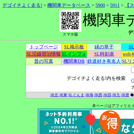
デゴイチよく走る!
>
機関車データベース
>
5900
>
5911
>
【
機関車
デ
スマホ版
トップページ
SL掲示板
緑の草子
S
SL沿線宿泊情報
SLインフォ
SL時刻表
we
昔の写真
機関車DB
鉄道好き有名人
SL
デゴイチよく走る!内を検索
JR北
JR東
SLぐんま
JR海
JR西
JR四
JR九
JR貨
本ページはアフィリエ