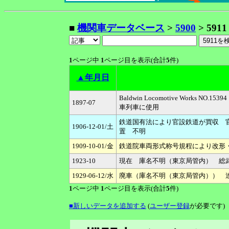
■
機関車データベース
>
5900
> 5911
1
ページ中
1
ページ目を表示(合計
5
件)
▲年月日
Baldwin Locomotive Work
1897-07
車列車に使用
鉄道国有法により官設鉄道が買収 官
1906-12-01/土
置 不明
1909-10-01/金
鉄道院車両形式称号規程により改形・改
1923-10
現在 庫名不明（東京局管内） 総
1929-06-12/水
廃車（庫名不明（東京局管内）） 達
1
ページ中
1
ページ目を表示(合計
5
件)
■新しいデータを追加する
(
ユーザー登録
が必要です)