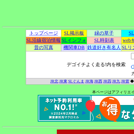
トップページ
SL掲示板
緑の草子
S
SL沿線宿泊情報
SLインフォ
SL時刻表
we
昔の写真
機関車DB
鉄道好き有名人
SL
デゴイチよく走る!内を検索
JR北
JR東
SLぐんま
JR海
JR西
JR四
JR九
JR貨
本ページはアフィリエ