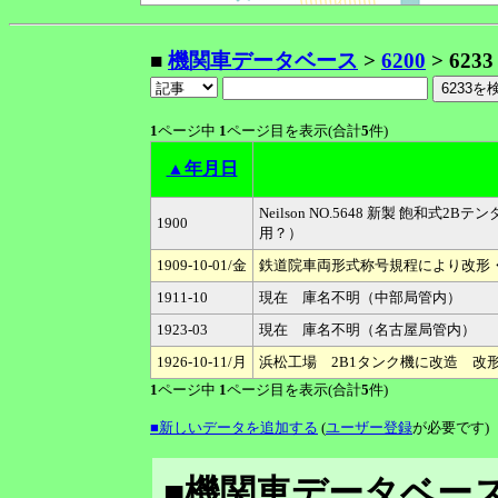
■
機関車データベース
>
6200
> 6233
1
ページ中
1
ページ目を表示(合計
5
件)
▲年月日
Neilson NO.5648 新製 飽和
1900
用？）
1909-10-01/金
鉄道院車両形式称号規程により改形・改
1911-10
現在 庫名不明（中部局管内）
1923-03
現在 庫名不明（名古屋局管内）
1926-10-11/月
浜松工場 2B1タンク機に改造 改形・
1
ページ中
1
ページ目を表示(合計
5
件)
■新しいデータを追加する
(
ユーザー登録
が必要です)
■機関車データベース