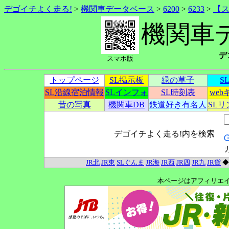
デゴイチよく走る!
>
機関車データベース
>
6200
>
6233
>
【
機関車
デ
スマホ版
トップページ
SL掲示板
緑の草子
S
SL沿線宿泊情報
SLインフォ
SL時刻表
we
昔の写真
機関車DB
鉄道好き有名人
SL
デゴイチよく走る!内を検索
JR北
JR東
SLぐんま
JR海
JR西
JR四
JR九
JR貨
本ページはアフィリエ