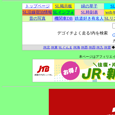
トップページ
SL掲示板
緑の草子
S
SL沿線宿泊情報
SLインフォ
SL時刻表
we
昔の写真
機関車DB
鉄道好き有名人
SL
デゴイチよく走る!内を検索
JR北
JR東
SLぐんま
JR海
JR西
JR四
JR九
JR貨
本ページはアフィリエ