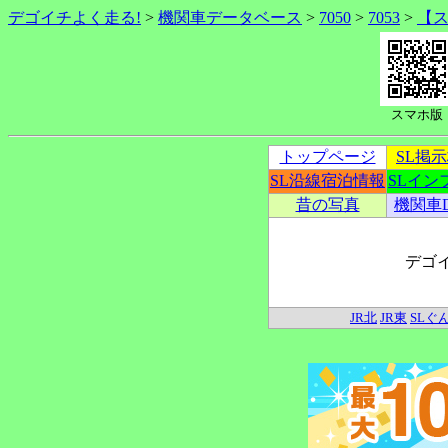
デゴイチよく走る!
>
機関車データベース
>
7050
>
7053
>
【
スマホ版
トップページ
SL掲
SL沿線宿泊情報
SLイン
昔の写真
機関車
デゴ
JR北
JR東
SLぐ