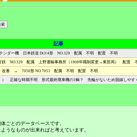
記事
飽和式C1テンダー機 日本鉄道 Dt3/4形 NO.329 配属 不明 配置 不明
鉄 NO.329 配属 上野運輸事務所（1908年職制変更→東部局） 配置 
番 → 7050形 NO.7053 配属 不明 配置 不明
） 正確な時期不明 形式最終廃車機の1輌？ 先輪がないため脱線しやすく不
個体ごとのデータベースです。
たようなものが出来ればと考えています。