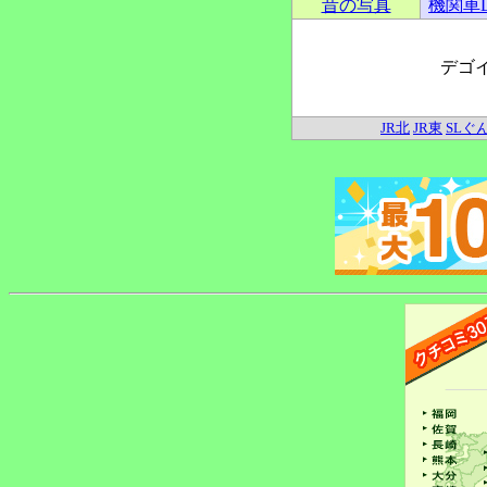
昔の写真
機関車
デゴ
JR北
JR東
SLぐ