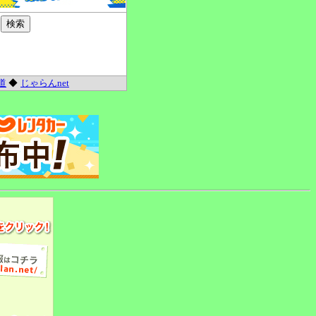
道
◆
じゃらんnet