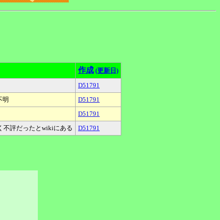
作成
(更新日)
D51791
不明
D51791
D51791
評だったとwikiにある
D51791