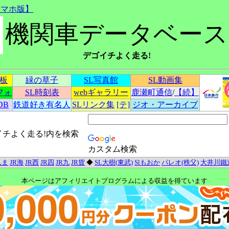
スマホ版】
機関車データベース
デゴイチよく走る!
示板
緑の草子
SL写真館
SL動画集
フォ
SL時刻表
webギャラリー
鹿瀬町通信
/
【続】
DB
鉄道好き有名人
SLリンク集
[テ]
ジオ・アーカイブ
イチよく走る!内を検索
カスタム検索
んま
JR海
JR西
JR四
JR九
JR貨
◆
SL大樹(東武)
Slもおか
パレオ(秩父)
大井川鐵
本ページはアフィリエイトプログラムによる収益を得ています