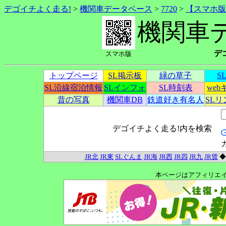
デゴイチよく走る!
>
機関車データベース
>
7720
>
【スマホ版
機関車
デ
スマホ版
トップページ
SL掲示板
緑の草子
S
SL沿線宿泊情報
SLインフォ
SL時刻表
we
昔の写真
機関車DB
鉄道好き有名人
SL
デゴイチよく走る!内を検索
JR北
JR東
SLぐんま
JR海
JR西
JR四
JR九
JR貨
本ページはアフィリエ