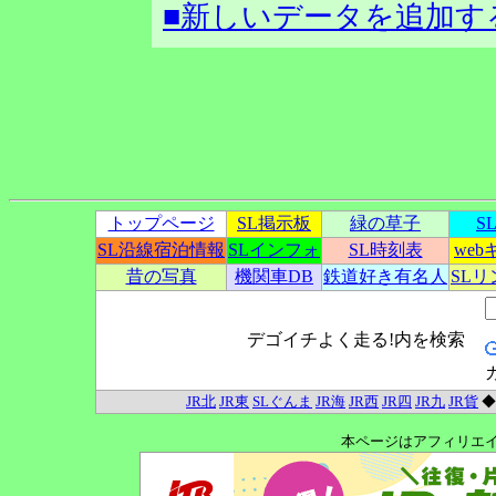
■新しいデータを追加す
トップページ
SL掲示板
緑の草子
S
SL沿線宿泊情報
SLインフォ
SL時刻表
we
昔の写真
機関車DB
鉄道好き有名人
SL
デゴイチよく走る!内を検索
JR北
JR東
SLぐんま
JR海
JR西
JR四
JR九
JR貨
本ページはアフィリエ