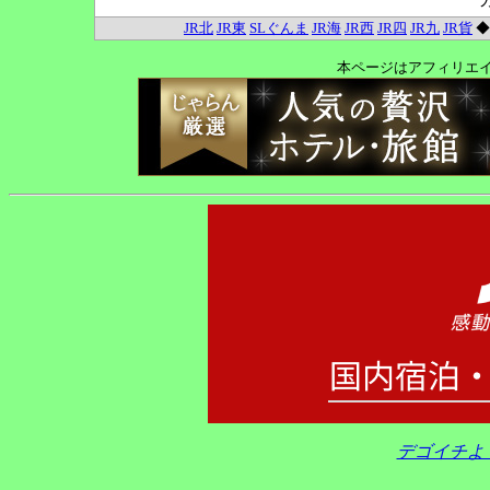
JR北
JR東
SLぐんま
JR海
JR西
JR四
JR九
JR貨
本ページはアフィリエ
デゴイチよ