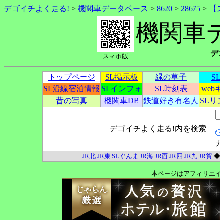
デゴイチよく走る!
>
機関車データベース
>
8620
>
28675
>
【
機関車
デ
スマホ版
トップページ
SL掲示板
緑の草子
S
SL沿線宿泊情報
SLインフォ
SL時刻表
we
昔の写真
機関車DB
鉄道好き有名人
SL
デゴイチよく走る!内を検索
JR北
JR東
SLぐんま
JR海
JR西
JR四
JR九
JR貨
本ページはアフィリエ