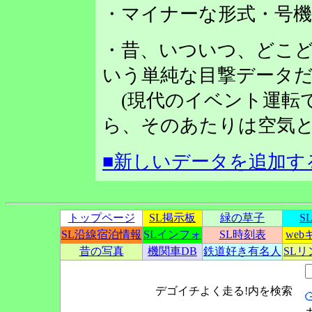
・マイナーな形式・号
・昔、いついつ、どこど
いう単純な目撃データだ
(現代のイベント運転
ら、そのあたりは空気と
■新しいデータを追加す
トップページ
SL掲示板
緑の草子
S
SL沿線宿泊情報
SLインフォ
SL時刻表
we
昔の写真
機関車DB
鉄道好き有名人
SL
デゴイチよく走る!内を検索