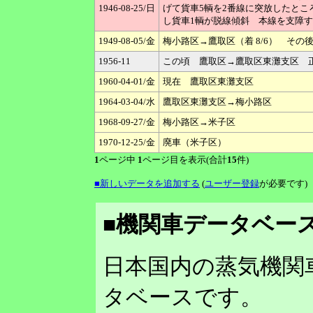
1946-08-25/日
げて貨車5輌を2番線に突放したと
し貨車1輌が脱線傾斜 本線を支障
1949-08-05/金
梅小路区→鷹取区（着 8/6） そ
1956-11
この頃 鷹取区→鷹取区東灘支区 
1960-04-01/金
現在 鷹取区東灘支区
1964-03-04/水
鷹取区東灘支区→梅小路区
1968-09-27/金
梅小路区→米子区
1970-12-25/金
廃車（米子区）
1
ページ中
1
ページ目を表示(合計
15
件)
■新しいデータを追加する
(
ユーザー登録
が必要です)
■機関車データベース
日本国内の蒸気機関
タベースです。