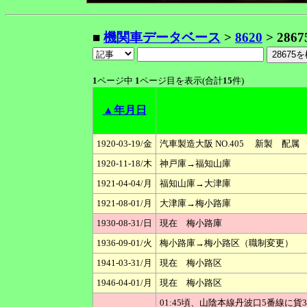
■
機関車データベース
>
8620
> 2867
1
ページ中
1
ページ目を表示(合計
15
件)
▲年月日
1920-03-19/金
汽車製造大阪 NO.405 新製 配属
1920-11-18/木
神戸庫→福知山庫
1921-04-04/月
福知山庫→大津庫
1921-08-01/月
大津庫→梅小路庫
1930-08-31/日
現在 梅小路庫
1936-09-01/火
梅小路庫→梅小路区（職制変更）
1941-03-31/月
現在 梅小路区
1946-04-01/月
現在 梅小路区
01:45頃、山陰本線丹波口5番線に