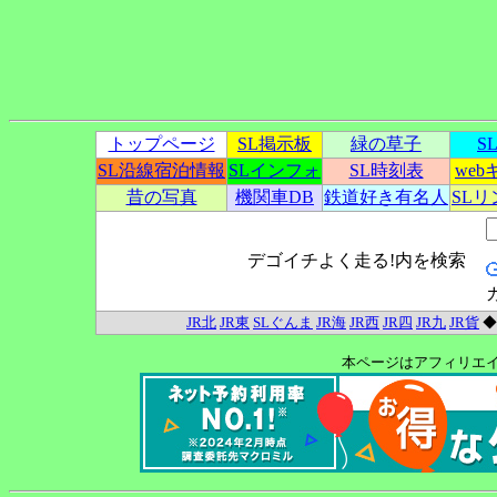
トップページ
SL掲示板
緑の草子
S
SL沿線宿泊情報
SLインフォ
SL時刻表
we
昔の写真
機関車DB
鉄道好き有名人
SL
デゴイチよく走る!内を検索
JR北
JR東
SLぐんま
JR海
JR西
JR四
JR九
JR貨
本ページはアフィリエ