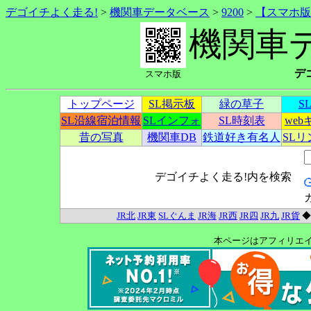
デゴイチよく走る!
>
機関車データベース
>
9200
>
【スマホ版
機関車
デ
スマホ版
トップページ
SL掲示板
緑の草子
S
SL沿線宿泊情報
SLインフォ
SL時刻表
we
昔の写真
機関車DB
鉄道好き有名人
SL
デゴイチよく走る!内を検索
JR北
JR東
SLぐんま
JR海
JR西
JR四
JR九
JR貨
本ページはアフィリエ