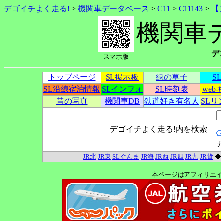
デゴイチよく走る!
>
機関車データベース
>
C11
>
C11143
>
【
機関車
デ
スマホ版
トップページ
SL掲示板
緑の草子
S
SL沿線宿泊情報
SLインフォ
SL時刻表
we
昔の写真
機関車DB
鉄道好き有名人
SL
デゴイチよく走る!内を検索
JR北
JR東
SLぐんま
JR海
JR西
JR四
JR九
JR貨
本ページはアフィリエ