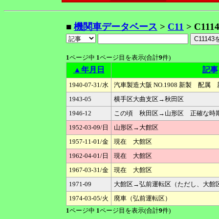
■
機関車データベース
>
C11
> C111
1
ページ中
1
ページ目を表示(合計
9
件)
▲年月日
記事
1940-07-31/水
汽車製造大阪 NO.1908 新製 配
1943-05
横手区大曲支区→秋田区
1946-12
この頃 秋田区→山形区 正確な時
1952-03-09/日
山形区→大館区
1957-11-01/金
現在 大館区
1962-04-01/日
現在 大館区
1967-03-31/金
現在 大館区
1971-09
大館区→弘前運転区（ただし、大
1974-03-05/火
廃車（弘前運転区）
1
ページ中
1
ページ目を表示(合計
9
件)