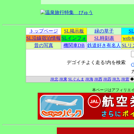
トップページ
SL掲示板
緑の草子
S
SL沿線宿泊情報
SLインフォ
SL時刻表
we
昔の写真
機関車DB
鉄道好き有名人
SL
デゴイチよく走る!内を検索
JR北
JR東
SLぐんま
JR海
JR西
JR四
JR九
JR貨
本ページはアフィリエ