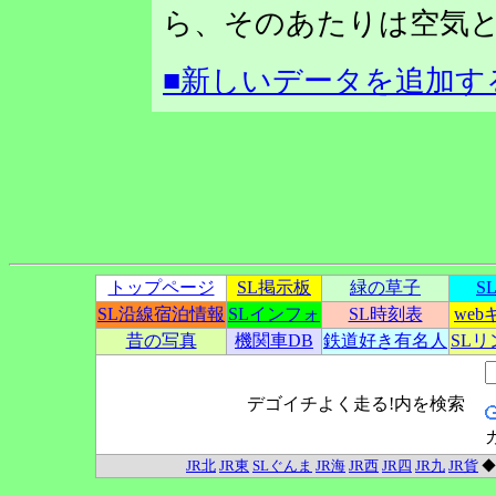
ら、そのあたりは空気と
■新しいデータを追加す
トップページ
SL掲示板
緑の草子
S
SL沿線宿泊情報
SLインフォ
SL時刻表
we
昔の写真
機関車DB
鉄道好き有名人
SL
デゴイチよく走る!内を検索
JR北
JR東
SLぐんま
JR海
JR西
JR四
JR九
JR貨