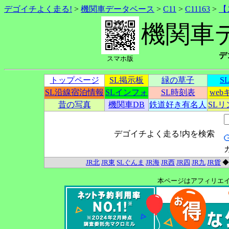
デゴイチよく走る!
>
機関車データベース
>
C11
>
C11163
>
【
機関車
デ
スマホ版
トップページ
SL掲示板
緑の草子
S
SL沿線宿泊情報
SLインフォ
SL時刻表
we
昔の写真
機関車DB
鉄道好き有名人
SL
デゴイチよく走る!内を検索
JR北
JR東
SLぐんま
JR海
JR西
JR四
JR九
JR貨
本ページはアフィリエ