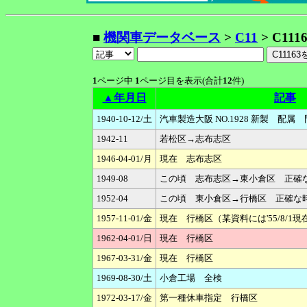
■
機関車データベース
>
C11
> C111
1
ページ中
1
ページ目を表示(合計
12
件)
▲年月日
記事
1940-10-12/土
汽車製造大阪 NO.1928 新製 配
1942-11
若松区→志布志区
1946-04-01/月
現在 志布志区
1949-08
この頃 志布志区→東小倉区 正確
1952-04
この頃 東小倉区→行橋区 正確な
1957-11-01/金
現在 行橋区（某資料には'55/8/1
1962-04-01/日
現在 行橋区
1967-03-31/金
現在 行橋区
1969-08-30/土
小倉工場 全検
1972-03-17/金
第一種休車指定 行橋区