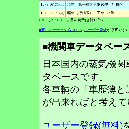
1973-03-31/土
現在 第一種休車継続中 行橋区
1973-11-27/火
廃車（行橋区） 工車975号
1
ページ中
1
ページ目を表示(合計
12
件)
■新しいデータを追加する
(
ユーザー登録
が必要です)
■機関車データベース
日本国内の蒸気機関
タベースです。
各車輌の「車歴簿と
が出来ればと考えて
ユーザー登録(無料)