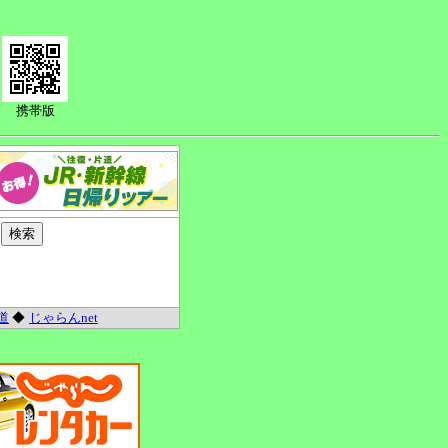
携帯版
道
◆
じゃらんnet