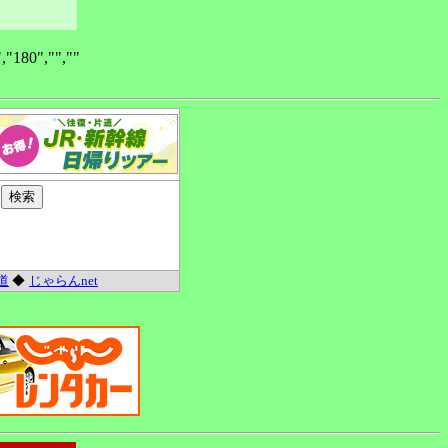
80","",""
道
◆
じゃらんnet