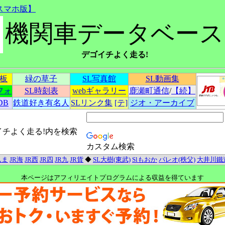
スマホ版】
機関車データベース
デゴイチよく走る!
示板
緑の草子
SL写真館
SL動画集
フォ
SL時刻表
webギャラリー
鹿瀬町通信
/
【続】
DB
鉄道好き有名人
SLリンク集
[テ]
ジオ・アーカイブ
イチよく走る!内を検索
カスタム検索
んま
JR海
JR西
JR四
JR九
JR貨
◆
SL大樹(東武)
Slもおか
パレオ(秩父)
大井川鐵
本ページはアフィリエイトプログラムによる収益を得ています