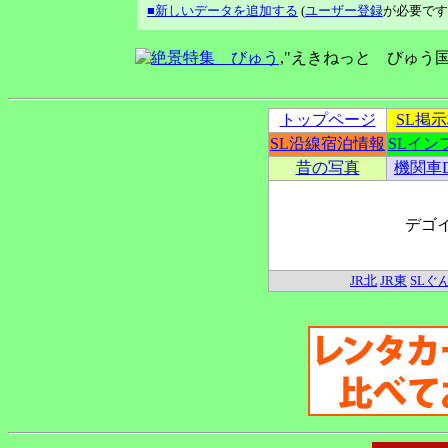
■新しいデータを追加する
(
ユーザー登録
が必要です
,"えきねっと びゅう国内ツアー"
トップページ
SL掲
SL沿線宿泊情報
SLイン
昔の写真
機関車
デゴ
JR北
JR東
SLぐ