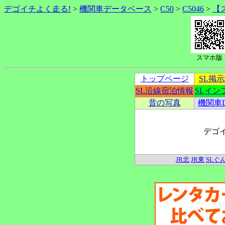
デゴイチよく走る!
>
機関車データベース
>
C50
>
C5046
>
【
スマホ版
トップページ
SL掲
SL沿線宿泊情報
SLイン
昔の写真
機関車
デゴ
JR北
JR東
SLぐ