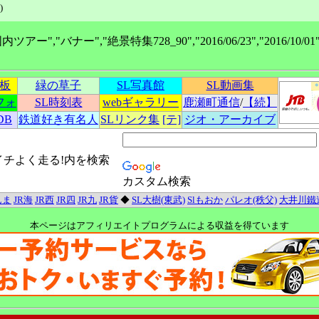
)
,"バナー","絶景特集728_90","2016/06/23","2016/10/01","1
示板
緑の草子
SL写真館
SL動画集
フォ
SL時刻表
webギャラリー
鹿瀬町通信
/
【続】
DB
鉄道好き有名人
SLリンク集
[テ]
ジオ・アーカイブ
イチよく走る!内を検索
カスタム検索
んま
JR海
JR西
JR四
JR九
JR貨
◆
SL大樹(東武)
Slもおか
パレオ(秩父)
大井川鐵
本ページはアフィリエイトプログラムによる収益を得ています