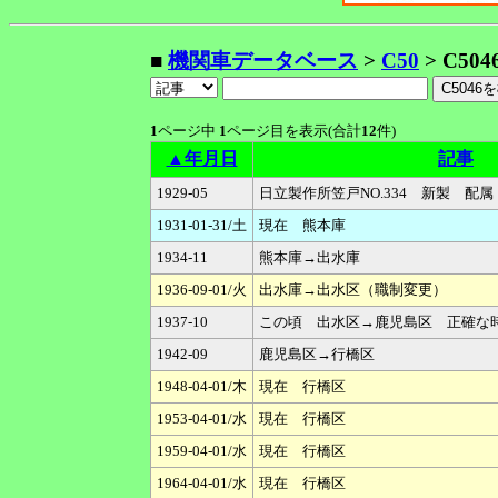
■
機関車データベース
>
C50
> C504
1
ページ中
1
ページ目を表示(合計
12
件)
▲年月日
記事
1929-05
日立製作所笠戸NO.334 新製 配
1931-01-31/土
現在 熊本庫
1934-11
熊本庫→出水庫
1936-09-01/火
出水庫→出水区（職制変更）
1937-10
この頃 出水区→鹿児島区 正確な
1942-09
鹿児島区→行橋区
1948-04-01/木
現在 行橋区
1953-04-01/水
現在 行橋区
1959-04-01/水
現在 行橋区
1964-04-01/水
現在 行橋区