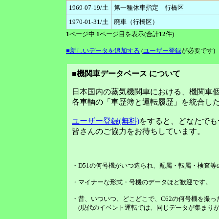
1969-07-19/土
第一種休車指定 行橋区
1970-01-31/土
廃車（行橋区）
1
ページ中
1
ページ目を表示(合計
12
件)
■新しいデータを追加する
(
ユーザー登録
が必要です)
■機関車データベース について
日本国内の蒸気機関車における、機関車
各車輌の「車歴簿と運転履歴」を統合し
ユーザー登録(無料)
をすると、どなたでも
皆さんのご協力をお待ちしています。
・D51の何号機がいつ造られ、配属・転属・検査
・マイナーな形式・号機のデータほど歓迎です。
・昔、いついつ、どこどこで、C62の何号機を撮っ
(現代のイベント運転では、同じデータが集まりが