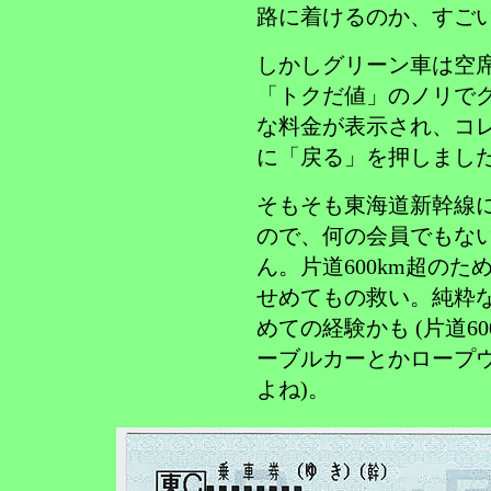
路に着けるのか、すご
しかしグリーン車は空
「トクだ値」のノリで
な料金が表示され、コ
に「戻る」を押しまし
そもそも東海道新幹線
ので、何の会員でもな
ん。片道600km超の
せめてもの救い。純粋
めての経験かも (片道6
ーブルカーとかロープ
よね)。