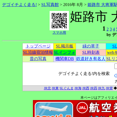
デゴイチよく走る!
>
SL写真館
> 2016年 8月 >
姫路市 大将軍
姫路市 
1
2
3
4
スマホ用
by
トップページ
SL掲示板
緑の草子
S
SL沿線宿泊情報
SLインフォ
SL時刻表
we
昔の写真
機関車DB
鉄道好き有名人
SL
デゴイチよく走る!内を検索
JR北
JR東
SLぐんま
JR海
JR西
JR四
JR九
JR貨
本ページはアフィリエ