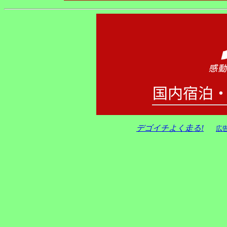
デゴイチよく走る!
広