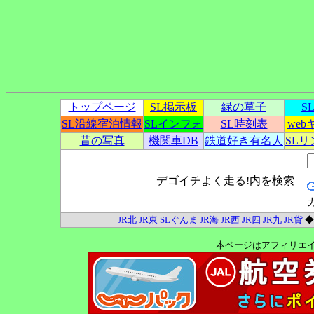
トップページ
SL掲示板
緑の草子
S
SL沿線宿泊情報
SLインフォ
SL時刻表
we
昔の写真
機関車DB
鉄道好き有名人
SL
デゴイチよく走る!内を検索
JR北
JR東
SLぐんま
JR海
JR西
JR四
JR九
JR貨
本ページはアフィリエ