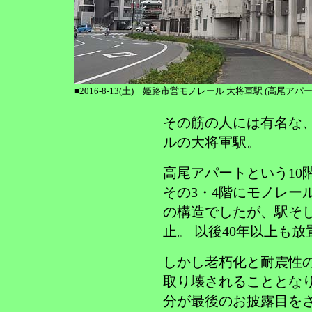
■2016-8-13(土) 姫路市営モノレール 大将軍駅 (高尾アパー
その筋の人には有名な
ルの大将軍駅。
高尾アパートという10
その3・4階にモノレー
の構造でしたが、駅そ
止。 以後40年以上も
しかし老朽化と耐震性
取り壊されることとな
分が最後のお披露目を