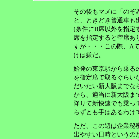
その後もマメに「のぞ
と、ときどき普通車も
(条件にB席以外を指定
席を指定すると空席あ
すが・・・この際、Aで
けは嫌だ。
始発の東京駅から乗る
を指定席で取るぐらい
だいたい新大阪までな
から、適当に新大阪ま
降りて新快速でも乗っ
らずとも手はあるわけ
ただ、この辺は企業秘
出やすい日時というの