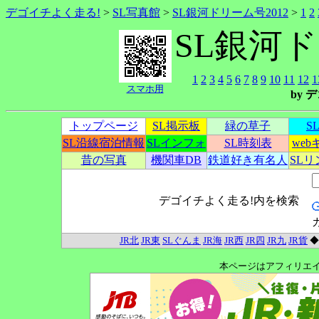
デゴイチよく走る!
>
SL写真館
>
SL銀河ドリーム号2012
>
1
2
SL銀河ド
1
2
3
4
5
6
7
8
9
10
11
12
1
スマホ用
by
トップページ
SL掲示板
緑の草子
S
SL沿線宿泊情報
SLインフォ
SL時刻表
we
昔の写真
機関車DB
鉄道好き有名人
SL
デゴイチよく走る!内を検索
JR北
JR東
SLぐんま
JR海
JR西
JR四
JR九
JR貨
本ページはアフィリエ