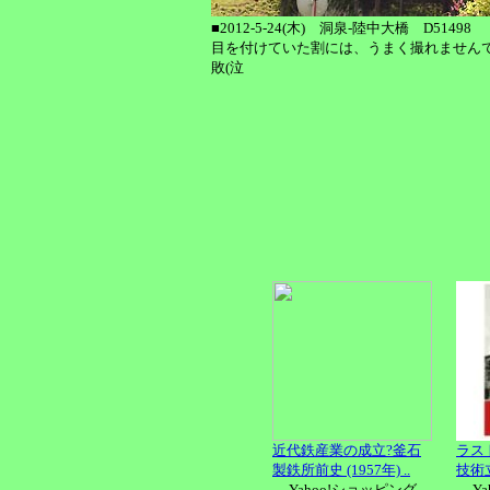
■2012-5-24(木) 洞泉-陸中大橋 D51498
目を付けていた割には、うまく撮れません
敗(泣
近代鉄産業の成立?釜石
ラス
製鉄所前史 (1957年) ..
技術
Yahoo!ショッピング
Y