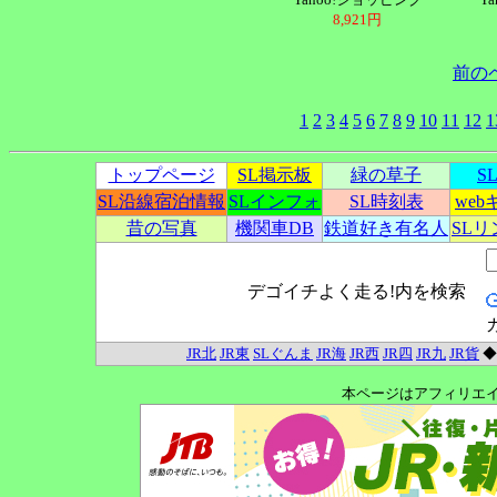
8,921円
前の
1
2
3
4
5
6
7
8
9
10
11
12
1
トップページ
SL掲示板
緑の草子
S
SL沿線宿泊情報
SLインフォ
SL時刻表
we
昔の写真
機関車DB
鉄道好き有名人
SL
デゴイチよく走る!内を検索
JR北
JR東
SLぐんま
JR海
JR西
JR四
JR九
JR貨
本ページはアフィリエ