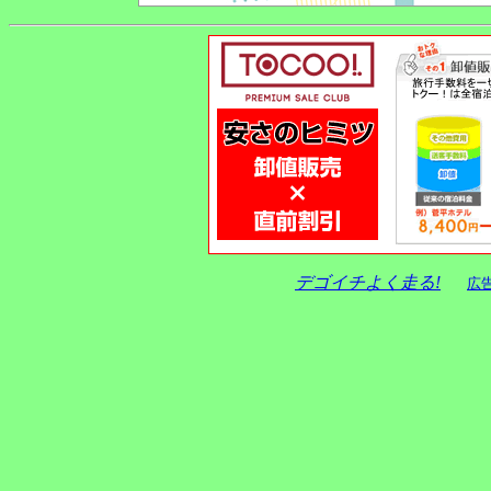
デゴイチよく走る!
広