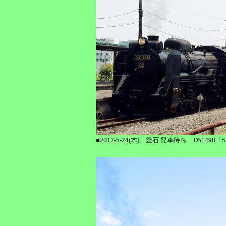
■2012-5-24(木) 釜石 発車待ち D514