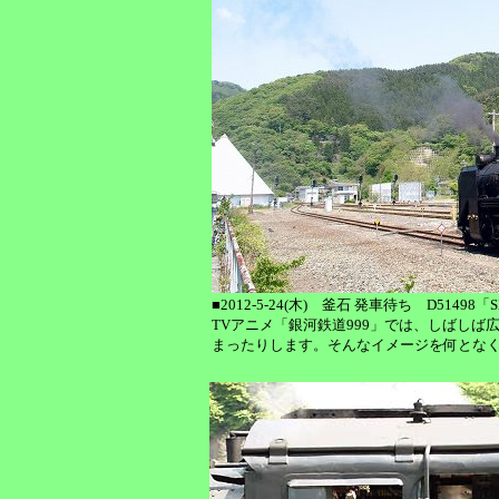
■2012-5-24(木) 釜石 発車待ち D514
TVアニメ「銀河鉄道999」では、しばしば
まったりします。そんなイメージを何とな