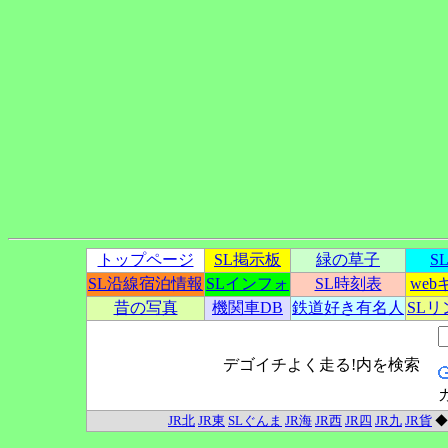
トップページ
SL掲示板
緑の草子
S
SL沿線宿泊情報
SLインフォ
SL時刻表
we
昔の写真
機関車DB
鉄道好き有名人
SL
デゴイチよく走る!内を検索
JR北
JR東
SLぐんま
JR海
JR西
JR四
JR九
JR貨