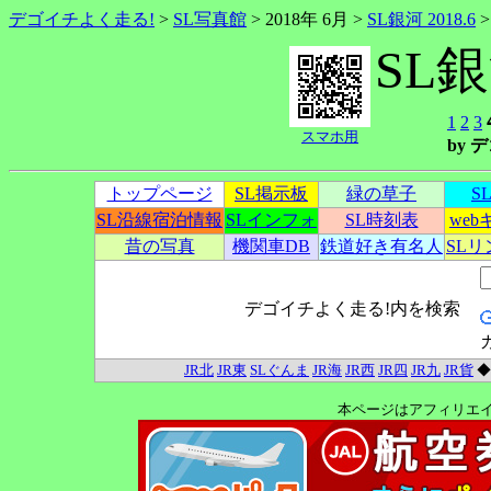
デゴイチよく走る!
>
SL写真館
> 2018年 6月 >
SL銀河 2018.6
SL銀
1
2
3
スマホ用
by
トップページ
SL掲示板
緑の草子
S
SL沿線宿泊情報
SLインフォ
SL時刻表
we
昔の写真
機関車DB
鉄道好き有名人
SL
デゴイチよく走る!内を検索
JR北
JR東
SLぐんま
JR海
JR西
JR四
JR九
JR貨
本ページはアフィリエ