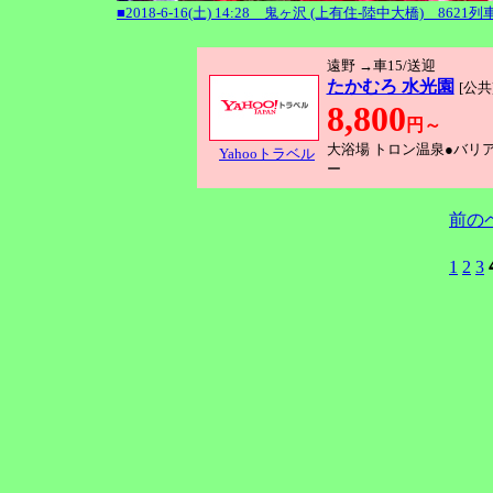
■2018-6-16(土) 14:28 鬼ヶ沢 (上有住-陸中大橋) 8
遠野 →車15/送迎
たかむろ 水光園
[公共
8,800
円～
大浴場 トロン温泉●バリ
Yahooトラベル
ー
前の
1
2
3