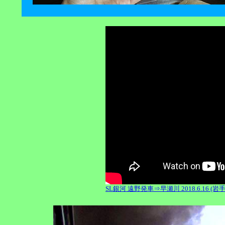
SL銀河 遠野発車⇒早瀬川 2018.6.16 (