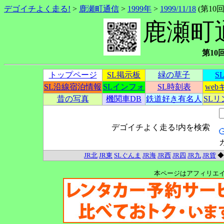
デゴイチよく走る!
>
鹿瀬町通信
>
1999年
>
1999/11/18
(第10回)
鹿瀬町
第10回
トップページ
SL掲示板
緑の草子
S
SL沿線宿泊情報
SLインフォ
SL時刻表
we
昔の写真
機関車DB
鉄道好き有名人
SL
デゴイチよく走る!内を検索
JR北
JR東
SLぐんま
JR海
JR西
JR四
JR九
JR貨
本ページはアフィリエ