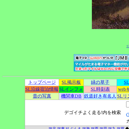
<
トップページ
SL掲示板
緑の草子
S
SL沿線宿泊情報
SLインフォ
SL時刻表
we
昔の写真
機関車DB
鉄道好き有名人
SL
デゴイチよく走る!内を検索
JR北
JR東
SLぐんま
JR海
JR西
JR四
JR九
JR貨