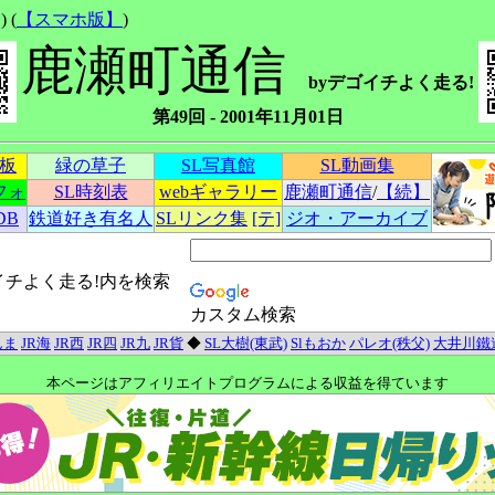
 (
【スマホ版】
)
鹿瀬町通信
byデゴイチよく走る!
第49回 - 2001年11月01日
示板
緑の草子
SL写真館
SL動画集
フォ
SL時刻表
webギャラリー
鹿瀬町通信
/
【続】
DB
鉄道好き有名人
SLリンク集
[テ]
ジオ・アーカイブ
イチよく走る!内を検索
カスタム検索
んま
JR海
JR西
JR四
JR九
JR貨
◆
SL大樹(東武)
Slもおか
パレオ(秩父)
大井川鐵
本ページはアフィリエイトプログラムによる収益を得ています