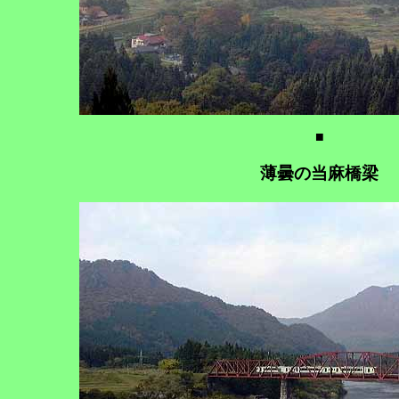
■
薄曇の当麻橋梁