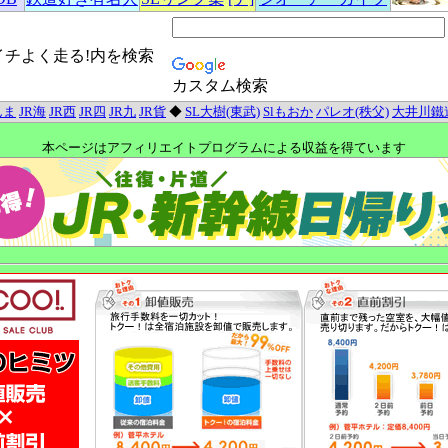
イチよく走る!内を検索
カスタム検索
んま
JR海
JR西
JR四
JR九
JR貨
◆
SL大樹(東武)
Slもおか
パレオ(秩父)
大井川鐵
本ページはアフィリエイトプログラムによる収益を得ています