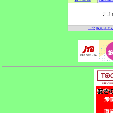
デゴ
JR北
JR東
SLぐ