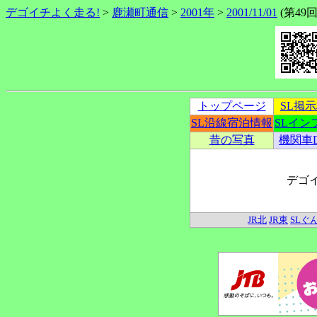
デゴイチよく走る!
>
鹿瀬町通信
>
2001年
>
2001/11/01
(第49回)
トップページ
SL掲
SL沿線宿泊情報
SLイン
昔の写真
機関車
デゴ
JR北
JR東
SLぐ