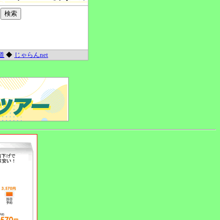
道
◆
じゃらんnet