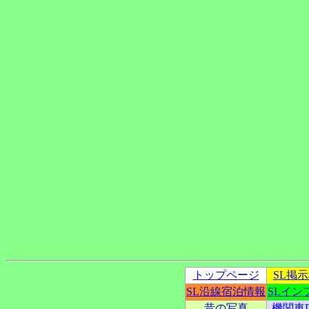
トップページ
SL掲
SL沿線宿泊情報
SLイン
昔の写真
機関車