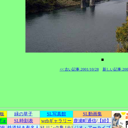
■
<< 古い記事:2001/10/28
新しい記事:2001/
示板
緑の草子
SL写真館
SL動画集
フォ
SL時刻表
webギャラリー
鹿瀬町通信
/
【続】
DB
鉄道好き有名人
SLリンク集
[テ]
ジオ・アーカイブ