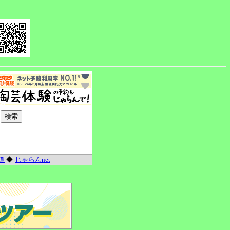
道
◆
じゃらんnet