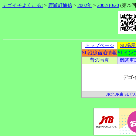
デゴイチよく走る!
>
鹿瀬町通信
>
2002年
>
2002/10/20
(第75回)
トップページ
SL掲
SL沿線宿泊情報
SLイン
昔の写真
機関車
デゴ
JR北
JR東
SLぐ