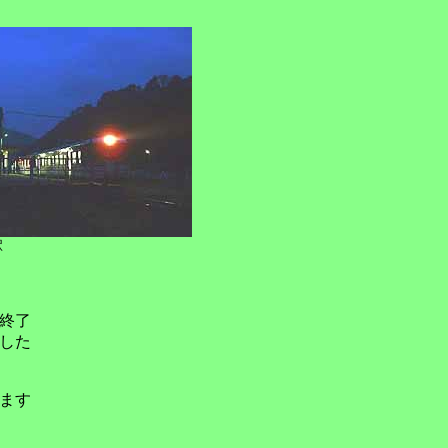
駅
終了
した
ます