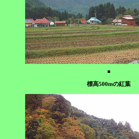
■
標高500mの紅葉