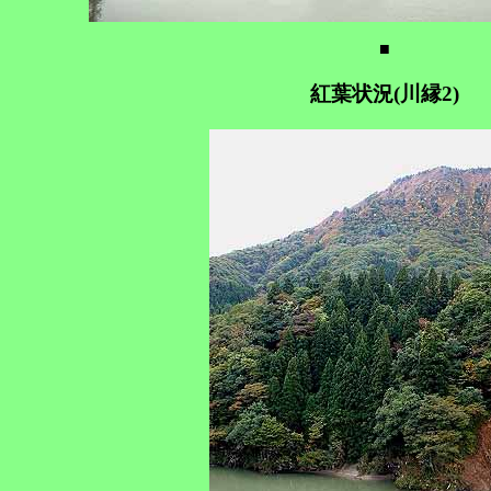
■
紅葉状況(川縁2)