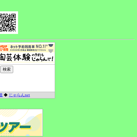
道
◆
じゃらんnet