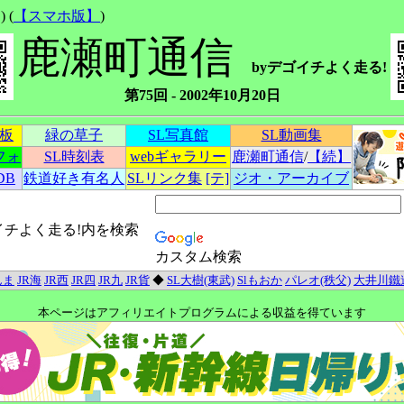
 (
【スマホ版】
)
鹿瀬町通信
byデゴイチよく走る!
第75回 - 2002年10月20日
示板
緑の草子
SL写真館
SL動画集
フォ
SL時刻表
webギャラリー
鹿瀬町通信
/
【続】
DB
鉄道好き有名人
SLリンク集
[テ]
ジオ・アーカイブ
イチよく走る!内を検索
カスタム検索
んま
JR海
JR西
JR四
JR九
JR貨
◆
SL大樹(東武)
Slもおか
パレオ(秩父)
大井川鐵
本ページはアフィリエイトプログラムによる収益を得ています