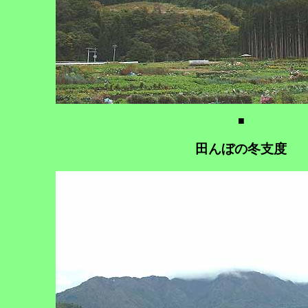
■
田んぼの冬支度